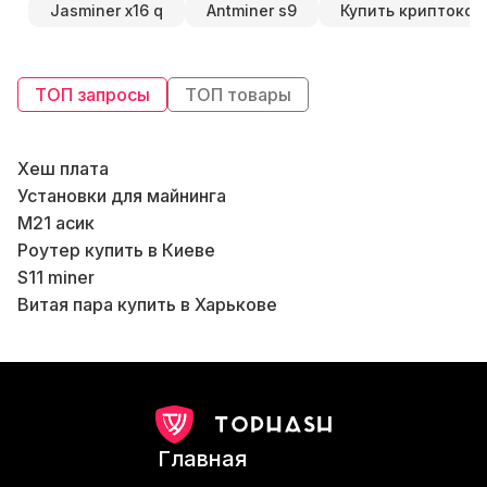
Jasminer x16 q
Antminer s9
Купить криптоко
ТОП запросы
ТОП товары
Хеш плата
Бл
Установки для майнинга
Б
М21 асик
Роутер купить в Киеве
В
S11 miner
Витая пара купить в Харькове
К
Роутер купить в Украине
Майнинг асики
Оборудование для добычи криптовалюты
Асик l7
В
Avalon асик
Главная
Купить antminer s9 Киев