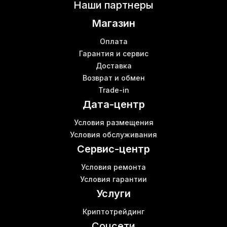
Купить асик
Б
Наши партнеры
Купить свитч Киев
В
Магазин
Цена роутера wi fi
Б
Asic scrypt
Оплата
Роутеры в Украине
Гарантия и сервис
Доставка
Asic bitmain antminer s17 pro
Возврат и обмен
Антмайнер е9
Б
Trade-in
Кошелек криптовалют
Дата-центр
Bitmain antminer s15
Antminer s19 цена
Условия размещения
Wi-fi роутер цена Киев
Условия обслуживания
Асик с17
К
Сервис-центр
Условия ремонта
Условия гарантии
Услуги
Криптотрейдинг
Соцсети