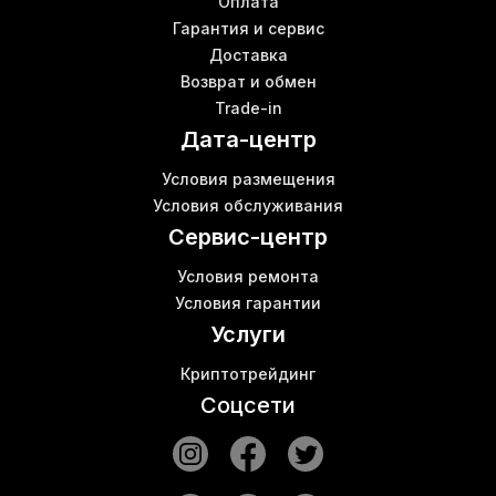
Iceriver ks0 pro
Оплата
Майнеры купить
Гарантия и сервис
К
Доставка
Switch маршрутизатор
Возврат и обмен
Кошелек для криптовалюты
Б
Trade-in
Купить кошелек для криптовалюты
Б
Дата-центр
Купить в Киеве роутер
Whatsminer m10 купить
К
Условия размещения
Майнинг устройство
Б
Условия обслуживания
Wifi роутер купить Киев
Сервис-центр
Условия ремонта
Условия гарантии
Услуги
Криптотрейдинг
Соцсети