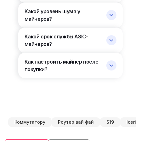
Какой уровень шума у
майнеров?
Какой срок службы ASIC-
майнеров?
Как настроить майнер после
покупки?
Коммутатору
Роутер вай фай
S19
Iceriv