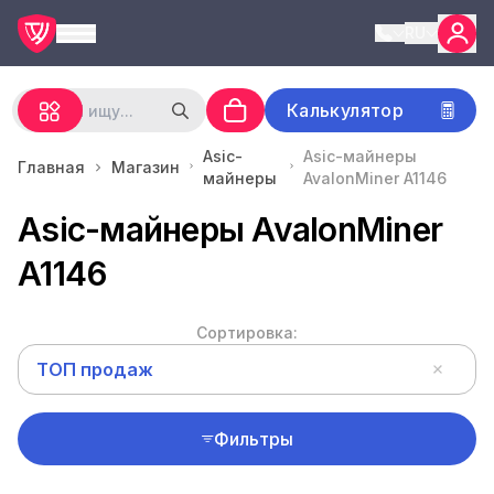
RU
Калькулятор
Asic-
Asic-майнеры
Главная
Магазин
майнеры
AvalonMiner A1146
Asic-майнеры AvalonMiner
A1146
Сортировка:
ТОП продаж
Фильтры