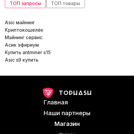
ТОП запросы
ТОП товары
Asic майнинг
Криптокошелёк
Майнинг сервис
Асик эфириум
Б
Купить antminer s15
Asic s9 купить
В
Майнер s19 цена
Asic платы
Вай фай роутер купить в Украине
Асик купить
Сервис майнинга
В
Главная
Асик для майнинга
В
Магазин оборудования для майнинга
В
Наши партнеры
Асик купить новый
Магазин
Whatsminer 21s