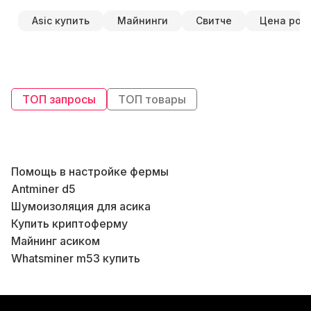
Asic купить
Майнинги
Свитче
Цена роу
ТОП запросы
ТОП товары
Помощь в настройке фермы
Antminer d5
Шумоизоляция для асика
Б
Купить криптоферму
Б
Майнинг асиком
Б
Whatsminer m53 купить
Б
Асик т17
В
Asic 17
В
Iceriver ks1