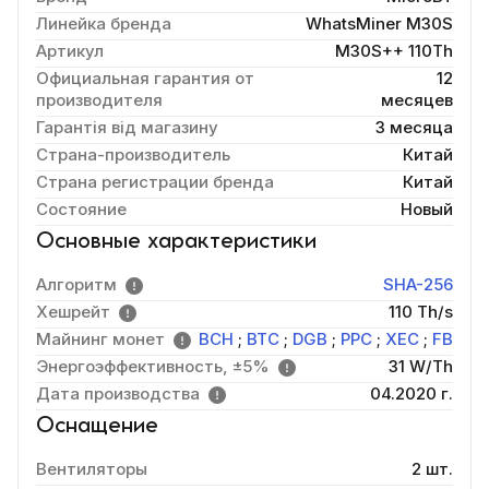
Линейка бренда
WhatsMiner M30S
Артикул
M30S++ 110Th
Официальная гарантия от
12
производителя
месяцев
Гарантія від магазину
3 месяца
Страна-производитель
Китай
Страна регистрации бренда
Китай
Состояние
Новый
Основные характеристики
Алгоритм
SHA-256
Хешрейт
110 Th/s
Майнинг монет
BCH
;
BTC
;
DGB
;
PPC
;
XEC
;
FB
Энергоэффективность, ±5%
31 W/Th
Дата производства
04.2020 г.
Оснащение
Вентиляторы
2 шт.