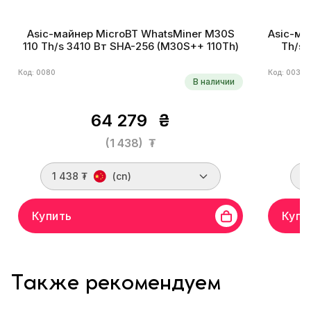
Asic-майнер MicroBT WhatsMiner M30S
Asic-ма
110 Th/s 3410 Вт SHA-256 (M30S++ 110Th)
Th/s 
Код: 0080
Код: 0036
В наличии
64 279
₴
(1 438)
₮
1 438 ₮
(cn)
1
Купить
Купи
Также рекомендуем