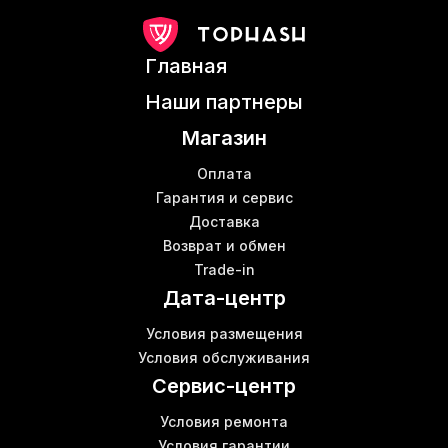
Antminer s17 купить
A
Asic s19pro
Главная
Asic майнинг цена
М
Купить коммутатор в Украине
К
Наши партнеры
Асік с9
Магазин
Майнинг фарм
Bitmain s17
Оплата
Купить ферму для майнинга в Украине
Гарантия и сервис
В
Доставка
Antminer z15 pro
В
Возврат и обмен
Роутер купить в Украине
Trade-in
Сервисы для майнинга
В
Дата-центр
Майнинг ферма с нуля
Ebit e10 цена
Условия размещения
Майнинг оборудования
К
Условия обслуживания
Whatsminer m30s доходность
Сервис-центр
Условия ремонта
Условия гарантии