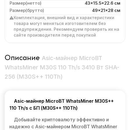
Размер(нетто)
43x15.5x22.6 cм
Размер(брутто)
49x21x28 см
Комплектация, внешний вид и характеристики
товара могут меняться изготовителем без
предупреждения. Рекомендуем проверять их на
сайте производителя перед покупкой
Описание
Asic-майнер MicroBT
WhatsMiner M30S 110 Th/s 3410 Вт SHA-
256 (M30S++ 110Th)
Asic-майнер MicroBT WhatsMiner M30S++
110 Th/s с БП (M30S++ 110Th)
Добывайте криптовалюту эффективно и
надежно с Asic-майнером MicroBT WhatsMiner