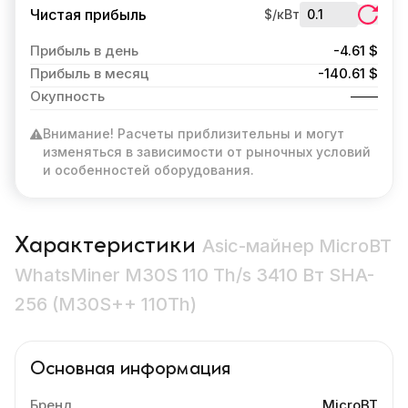
Чистая прибыль
$/кВт
Прибыль в день
-4.61 $
Прибыль в месяц
-140.61 $
Окупность
Внимание! Расчеты приблизительны и могут
изменяться в зависимости от рыночных условий
и особенностей оборудования.
Характеристики
Asic-майнер MicroBT
WhatsMiner M30S 110 Th/s 3410 Вт SHA-
256 (M30S++ 110Th)
Основная информация
Бренд
MicroBT