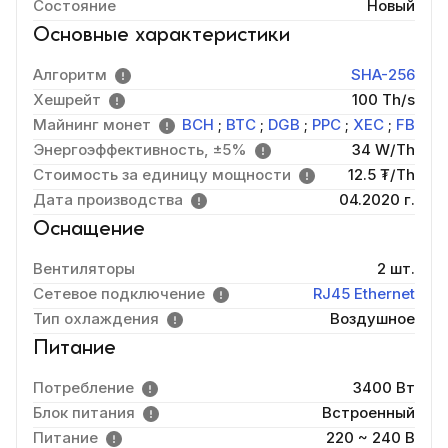
Состояние
Новый
Основные характеристики
Алгоритм
SHA-256
Хешрейт
100 Th/s
Майнинг монет
BCH
;
BTC
;
DGB
;
PPC
;
XEC
;
FB
Энергоэффективность, ±5%
34 W/Th
Стоимость за единицу мощности
12.5 ₮/Th
Дата производства
04.2020 г.
Оснащение
Вентиляторы
2 шт.
Сетевое подключение
RJ45 Ethernet
Тип охлаждения
Воздушное
Питание
Потребление
3400 Вт
Блок питания
Встроенный
Питание
220 ~ 240 В