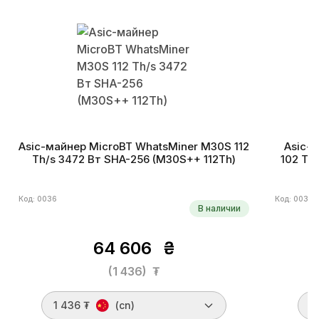
Asic-майнер MicroBT WhatsMiner M30S 112
Asic-
Th/s 3472 Вт SHA-256 (M30S++ 112Th)
102 Th
Код: 0036
Код: 0038
В наличии
64 606
₴
(1 436)
₮
1 436 ₮
(cn)
1