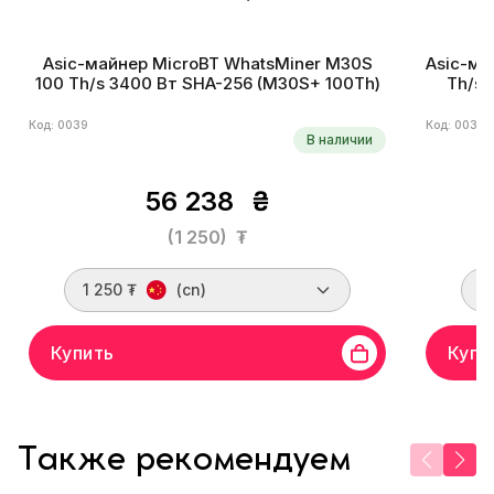
Asic-майнер MicroBT WhatsMiner M30S
Asic-ма
100 Th/s 3400 Вт SHA-256 (M30S+ 100Th)
Th/s 
Код: 0039
Код: 0036
В наличии
56 238
₴
(1 250)
₮
1 250 ₮
(cn)
1
Купить
Купи
Также рекомендуем