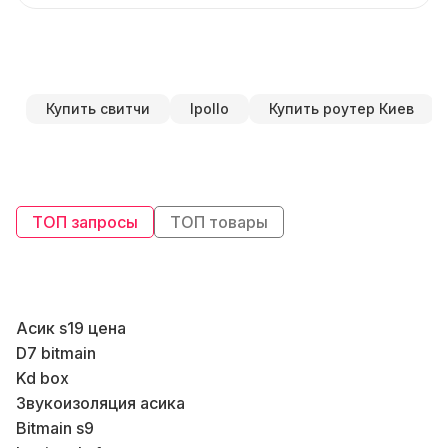
Купить свитчи
Ipollo
Купить роутер Киев
ТОП запросы
ТОП товары
Асик s19 цена
D7 bitmain
К
Kd box
Б
Звукоизоляция асика
К
Bitmain s9
В