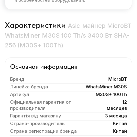
и особенностей оборудования.
Характеристики
Asic-майнер MicroBT
WhatsMiner M30S 100 Th/s 3400 Вт SHA-
256 (M30S+ 100Th)
Основная информация
Бренд
MicroBT
Линейка бренда
WhatsMiner M30S
Артикул
M30S+ 100Th
Официальная гарантия от
12
производителя
месяцев
Гарантія від магазину
3 месяца
Страна-производитель
Китай
Страна регистрации бренда
Китай