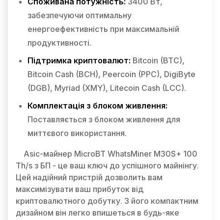
Споживана потужність:
3400 Вт,
забезпечуючи оптимальну
енергоефективність при максимальній
продуктивності.
Підтримка криптовалют:
Bitcoin (BTC),
Bitcoin Cash (BCH), Peercoin (PPC), DigiByte
(DGB), Myriad (XMY), Litecoin Cash (LCC).
Комплектація з блоком живлення:
Поставляється з блоком живлення для
миттєвого використання.
Asic-майнер MicroBT WhatsMiner M30S+ 100
Th/s з БП - це ваш ключ до успішного майнінгу.
Цей надійний пристрій дозволить вам
максимізувати ваш прибуток від
криптовалютного добутку. З його компактним
дизайном він легко впишеться в будь-яке