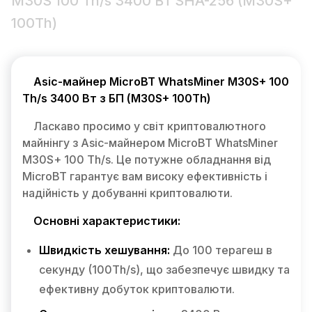
M30S 100 Th/s 3400 Вт SHA-256 (M30S+
100Th)
Asic-майнер MicroBT WhatsMiner M30S+ 100
Th/s 3400 Вт з БП (M30S+ 100Th)
Ласкаво просимо у світ криптовалютного
майнінгу з Asic-майнером MicroBT WhatsMiner
M30S+ 100 Th/s. Це потужне обладнання від
MicroBT гарантує вам високу ефективність і
надійність у добуванні криптовалюти.
Основні характеристики:
Швидкість хешування:
До 100 терагеш в
секунду (100Th/s), що забезпечує швидку та
ефективну добуток криптовалюти.