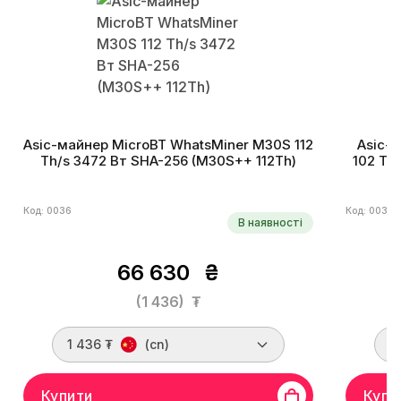
Asic-майнер MicroBT WhatsMiner M30S 112
Asic-
Th/s 3472 Вт SHA-256 (M30S++ 112Th)
102 Th
Код: 0036
Код: 0038
В наявності
66 630
₴
(1 436)
₮
1 436 ₮
(cn)
1
Купити
Купи