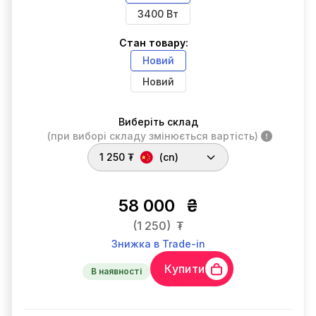
3400 Вт
Стан товару:
Новий
Новий
Виберіть склад
(при виборі складу змінюється вартість)
1 250 ₮
(cn)
58 000
₴
(1 250)
₮
Знижка в Trade-in
Купити
В наявності