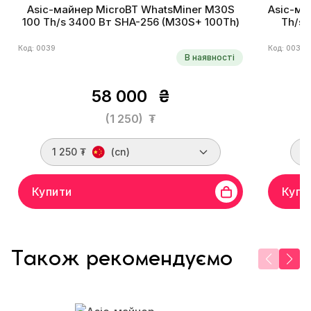
Asic-майнер MicroBT WhatsMiner M30S
Asic-ма
100 Th/s 3400 Вт SHA-256 (M30S+ 100Th)
Th/s 
Код: 0039
Код: 0036
В наявності
58 000
₴
(1 250)
₮
1 250 ₮
(cn)
1
Купити
Купи
Також рекомендуємо