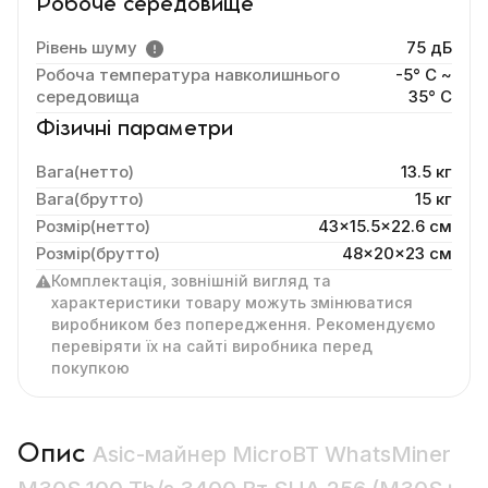
Робоче середовище
Рівень шуму
75 дБ
Робоча температура навколишнього
-5° C ~
середовища
35° C
Фізичні параметри
Вага(нетто)
13.5 кг
Вага(брутто)
15 кг
Розмір(нетто)
43x15.5x22.6 cм
Розмір(брутто)
48x20x23 см
Комплектація, зовнішній вигляд та
характеристики товару можуть змінюватися
виробником без попередження. Рекомендуємо
перевіряти їх на сайті виробника перед
покупкою
Опис
Asic-майнер MicroBT WhatsMiner