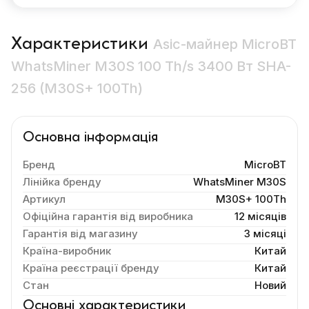
Характеристики
Asic-майнер MicroBT
WhatsMiner M30S 100 Th/s 3400 Вт SHA-
256 (M30S+ 100Th)
Основна інформація
Бренд
MicroBT
Лінійка бренду
WhatsMiner M30S
Артикул
M30S+ 100Th
Офіційна гарантія від виробника
12 місяців
Гарантія від магазину
3 місяці
Країна-виробник
Китай
Країна реєстрації бренду
Китай
Стан
Новий
Основні характеристики