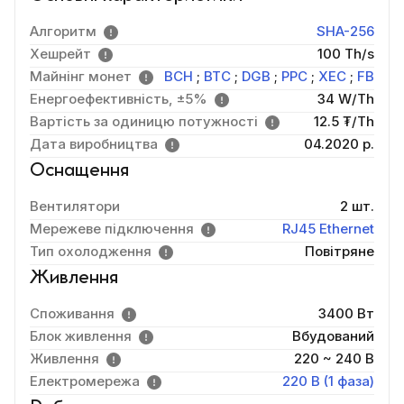
Алгоритм
SHA-256
Хешрейт
100 Th/s
Майнінг монет
BCH
;
BTC
;
DGB
;
PPC
;
XEC
;
FB
Енергоефективність, ±5%
34 W/Th
Вартість за одиницю потужності
12.5 ₮/Th
Дата виробництва
04.2020 р.
Оснащення
Вентилятори
2 шт.
Мережеве підключення
RJ45 Ethernet
Тип охолодження
Повітряне
Живлення
Споживання
3400 Вт
Блок живлення
Вбудований
Живлення
220 ~ 240 В
Електромережа
220 В (1 фаза)