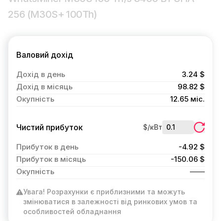
256 (M30S+ 100Th)
Валовий дохід
Дохід в день
3.24 $
Дохід в місяць
98.82 $
Окупність
12.65 міс.
Чистий прибуток
$/кВт
Прибуток в день
-4.92 $
Прибуток в місяць
-150.06 $
Окупність
Увага! Розрахунки є приблизними та можуть
змінюватися в залежності від ринкових умов та
особливостей обладнання