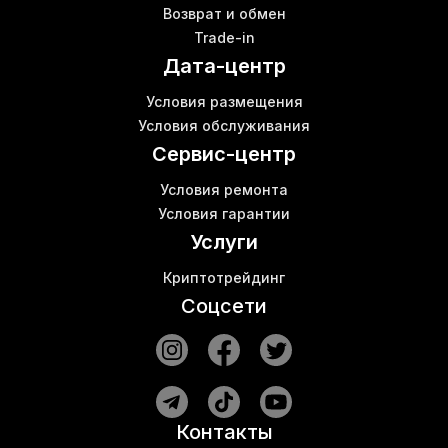
Возврат и обмен
Avalonminer 1246 купить
Ш
Trade-in
Бизнес майнинг криптовалют
Дата-центр
Майнинг ферма настройка
Б
S17 bitmain
Условия размещения
Авалон 1166 про
М
Условия обслуживания
Купить комплектующие для майнинга
Б
Сервис-центр
Условия ремонта
Условия гарантии
Услуги
Криптотрейдинг
Соцсети
Контакты