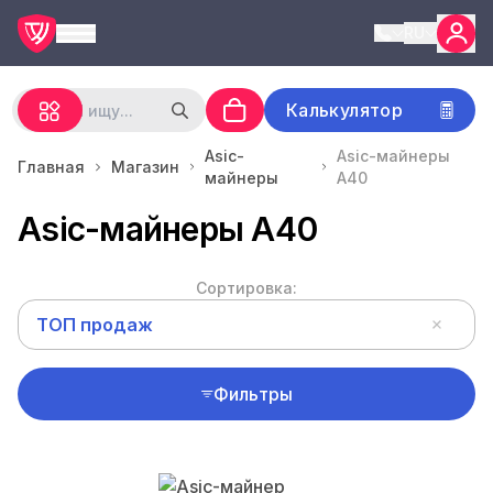
RU
Калькулятор
Asic-
Asic-майнеры
Главная
Магазин
майнеры
A40
Asic-майнеры A40
Сортировка:
ТОП продаж
Фильтры