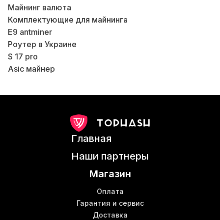
Майнинг валюта
Комплектующие для майнинга
E9 antminer
Роутер в Украине
S 17 pro
Asic майнер
М
Mining s19 pro
Б
Роутер wifi купить
Avalon asic
Антмайнер z15
Б
Bitmain s17
В
Главная
Купить асик s9
Б
Система для майнинга
М
Наши партнеры
Сервис для майнинга
Б
Магазин
Оборудование под майнинг
Кошелек для криптовалюты
Оплата
Whatsminer 21s
Гарантия и сервис
Б
Доставка
Bitmain antminer