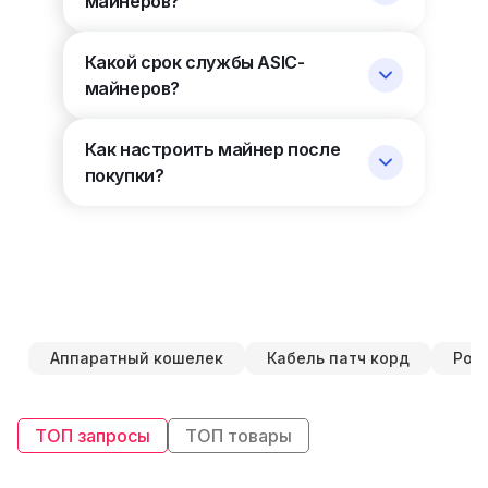
майнеров?
Какой срок службы ASIC-
майнеров?
Как настроить майнер после
покупки?
Аппаратный кошелек
Кабель патч корд
Роу
ТОП запросы
ТОП товары