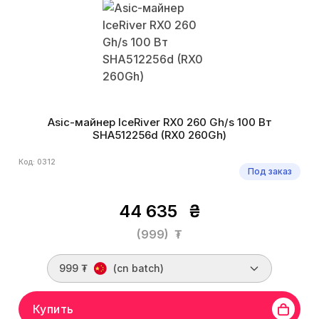
Asic-майнер IceRiver RX0 260 Gh/s 100 Вт
SHA512256d (RX0 260Gh)
Код: 0312
Под заказ
44 635
₴
(999)
₮
999 ₮
(cn batch)
Купить