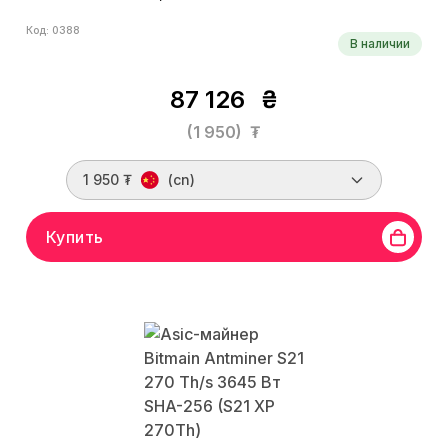
Код: 0388
В наличии
87 126
₴
(1 950)
₮
1 950 ₮
(cn)
Купить