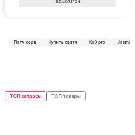
185320грн
Патч корд
Купить свитч
Ks0 pro
Jasmine
ТОП запросы
ТОП товары