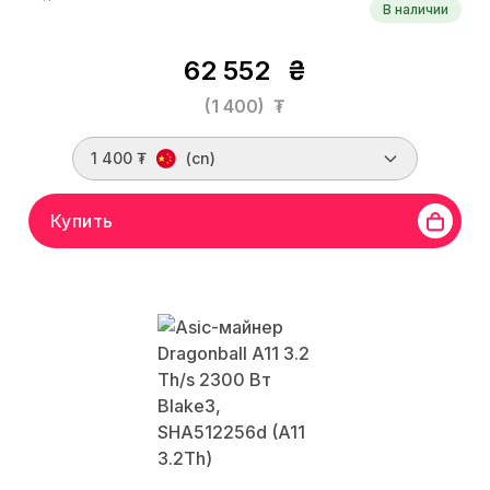
В наличии
62 552
₴
(1 400)
₮
1 400 ₮
(cn)
Купить