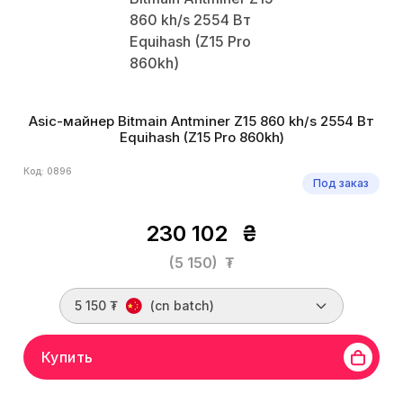
Asic-майнер Bitmain Antminer Z15 860 kh/s 2554 Вт
Equihash (Z15 Pro 860kh)
Код: 0896
Под заказ
230 102
₴
(5 150)
₮
5 150 ₮
(cn batch)
Купить