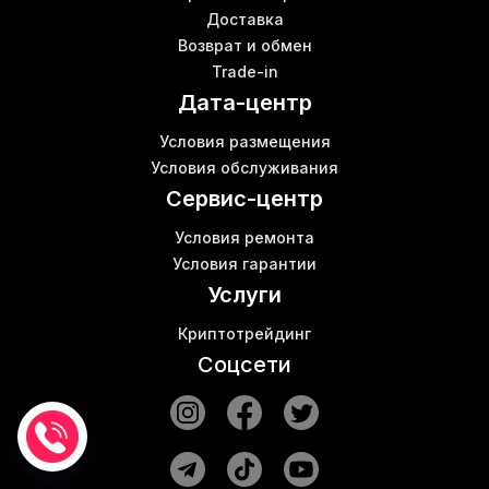
Доставка
Bitmain antminer s9
Ш
Возврат и обмен
Asicminer s9
Б
Trade-in
Асик м21
Дата-центр
Асик майнер s19
Б
Вай фай роутер купить
Д
Условия размещения
Kas0
К
Условия обслуживания
Витая пара патч корд
Сервис-центр
Условия ремонта
Условия гарантии
Услуги
Криптотрейдинг
Соцсети