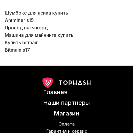
Шумбокс для асика купить
Antminer s15
Провод патч корд
Машина для майнинга купить
В
Купить bitmain
Bitmain s17
В
Кабель lan купить
В
Оборудование asic
Коммутатор цены
Б
Шумовой бокс для асика
Iceriver ks3
К
Главная
Шумоизоляция для асика
М
L7 купить
Наши партнеры
Antminer s11 купить
В
Магазин
Купить wifi роутер в Украине
Б
Whatsminer m10
Оплата
Купить оборудование для майнинга в Украине
Гарантия и сервис