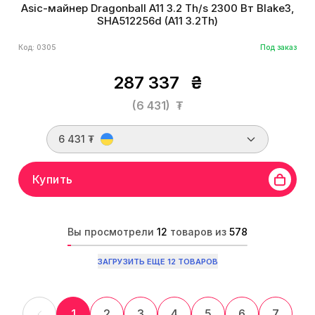
Asic-майнер Dragonball A11 3.2 Th/s 2300 Вт Blake3,
SHA512256d (A11 3.2Th)
Код: 0305
Под заказ
287 337
₴
(6 431)
₮
6 431 ₮
Купить
Вы просмотрели
12
товаров из
578
ЗАГРУЗИТЬ ЕЩЕ 12 ТОВАРОВ
1
2
3
4
5
6
7