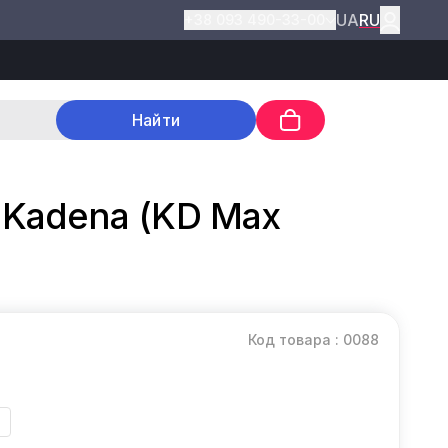
UA
RU
+38 093 490-33-00
Найти
т Kadena (KD Max
Код товара : 0088