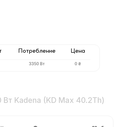
т
Потребление
Цена
3350 Вт
0 ₴
0 Вт Kadena (KD Max 40.2Th)