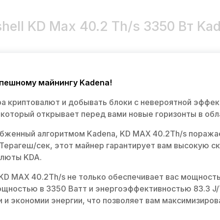
hell KD Max 40.2 Th/s 3350 Вт Ka
успешному майнингу Kadena!
а криптовалют и добывать блоки с невероятной эффек
 который открывает перед вами новые горизонты в обл
бженный алгоритмом Kadena, KD MAX 40.2Th/s поража
Терагеш/сек, этот майнер гарантирует вам высокую ск
алюты KDA.
 KD MAX 40.2Th/s не только обеспечивает вас мощность
ностью в 3350 Ватт и энергоэффективностью 83.3 J/
 и экономии энергии, что позволяет вам максимизиров