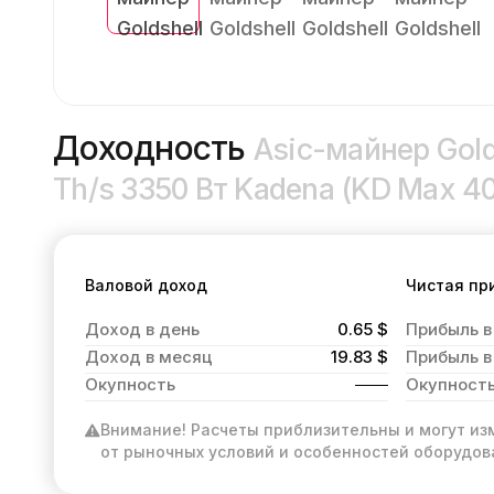
Доходность
Asic-майнер Gold
Th/s 3350 Вт Kadena (KD Max 4
Валовой доход
Чистая пр
Доход в день
0.65 $
Прибыль в
Доход в месяц
19.83 $
Прибыль в
Окупность
Окупност
Внимание! Расчеты приблизительны и могут из
от рыночных условий и особенностей оборудов