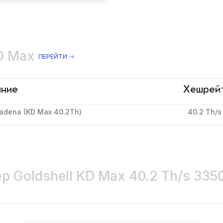
KD Max
ПЕРЕЙТИ
ние
Хешрей
Kadena (KD Max 40.2Th)
40.2 Th/s
р Goldshell KD Max 40.2 Th/s 335