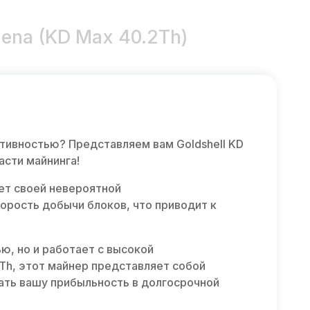
dena (KD Max 40.2Th)
тивностью? Представляем вам Goldshell KD
асти майнинга!
ет своей невероятной
орость добычи блоков, что приводит к
ю, но и работает с высокой
Th, этот майнер представляет собой
ать вашу прибыльность в долгосрочной