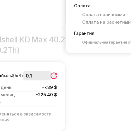
Оплата
Оплата наличными
Оплата на расчетный
Гарантия
shell KD Max 40.2
Официальная гарантия о
0.2Th)
ибыль
$/кВт
 день
-7.39 $
 месяц
-225.40 $
ь
меняться в зависимости
ания.