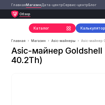
Главная
Магазин
Дата-центр
Сервис-центр
Блог
Обзор
Каталог
Калькулято
Главная
Магазин
Asic-майнеры
Asic-майнер G
Asic-майнер Goldshell
40.2Th)