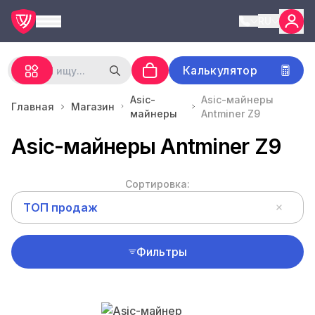
RU
Калькулятор
Asic-
Asic-майнеры
Главная
Магазин
майнеры
Antminer Z9
Asic-майнеры Antminer Z9
Сортировка:
ТОП продаж
Фильтры