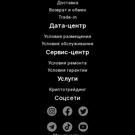
Доставка
Майнинг ферма подключение
Возврат и обмен
Goldshell miner
Trade-in
Asics l3
Дата-центр
Патч корд utp
Магазин для майнеров
Б
Условия размещения
Асик с водяным охлаждением
В
Условия обслуживания
Miner l7
Сервис-центр
Условия ремонта
Условия гарантии
Услуги
Криптотрейдинг
Соцсети