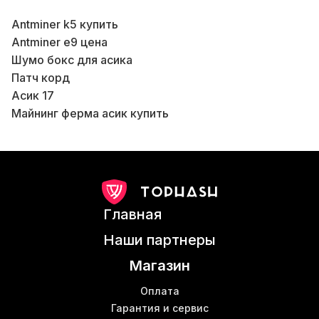
Antminer k5 купить
Б
Antminer e9 цена
В
Шумо бокс для асика
Патч корд
Асик 17
Б
Майнинг ферма асик купить
Б
Ebit e11 купить
К
Кабель lan купить
Antminer s17
Аренда для майнинга
Майнинг сборка
В
Главная
Asic майнеры купить
Асик z15 купить
Наши партнеры
Витая пара купить Харьков
В
Магазин
Кабель патч корд купить
Б
Асик для майнинга биткоинов
В
Оплата
Аппаратный кошелек купить
Гарантия и сервис