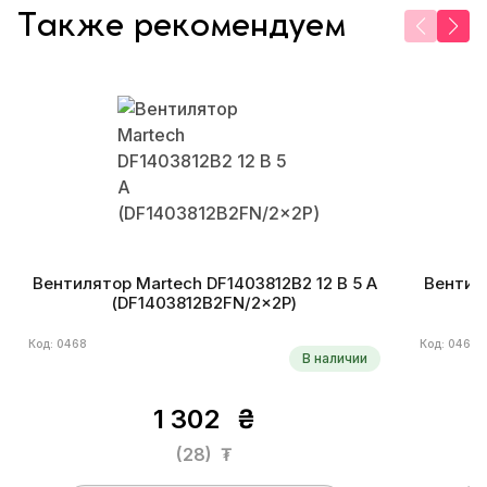
Также рекомендуем
Вентилятор Martech DF1403812B2 12 В 5 А
Вентиля
(DF1403812B2FN/2×2P)
Код: 0468
Код: 0469
В наличии
1 302
₴
(28)
₮