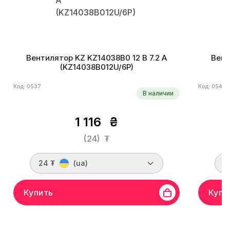
Вентилятор KZ KZ14038B0 12 В 7.2 A
Вент
(KZ14038B012U/6P)
Код: 0537
Код: 0541
В наличии
1 116
₴
(24)
₮
24 ₮
(ua)
2
Купить
Купи