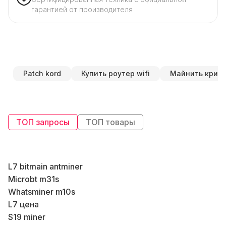
гарантией от производителя
Patch kord
Купить роутер wifi
Майнить крип
ТОП запросы
ТОП товары
L7 bitmain antminer
К
Microbt m31s
Whatsminer m10s
К
L7 цена
В
S19 miner
В