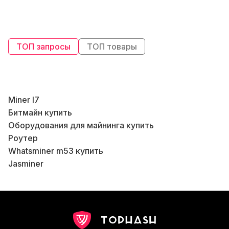
ТОП запросы
ТОП товары
Miner l7
A
Битмайн купить
Б
Оборудования для майнинга купить
Роутер
В
Whatsminer m53 купить
В
Jasminer
Asic s9 майнинг
Оборудование для фермы купить
Майнинг асикс
Майнингового оборудования
Patch internet
К