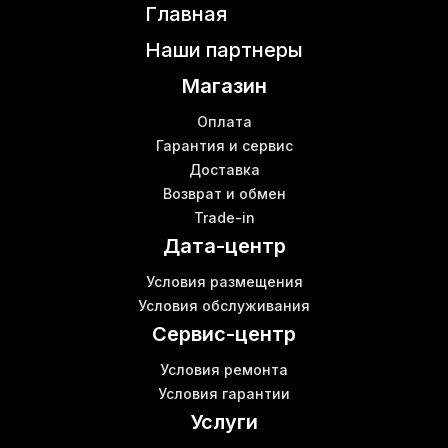
Главная
S11 miner
Б
Asic antminer l7
Наши партнеры
Ebang ebit e9
К
Магазин
Купить роутер Киев
Б
Asic плата
Оплата
Купить оборудование для майнинга криптовалют
Гарантия и сервис
Доставка
Bitminer antminer e9
Б
Возврат и обмен
Майнинг криптовалюты с нуля
В
Trade-in
Асик s11
Дата-центр
Microbt whatsminer m50
В
Antminer bitmain t17
К
Условия размещения
Bitmain antminer z11
Б
Условия обслуживания
Шумоподавляющий бокс для асика
К
Сервис-центр
Условия ремонта
Условия гарантии
Услуги