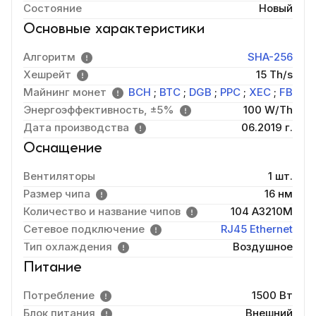
Состояние
Новый
Основные характеристики
Алгоритм
SHA-256
Хешрейт
15 Th/s
Майнинг монет
BCH
;
BTC
;
DGB
;
PPC
;
XEC
;
FB
Энергоэффективность, ±5%
100 W/Th
Дата производства
06.2019 г.
Оснащение
Вентиляторы
1 шт.
Размер чипа
16 нм
Количество и название чипов
104 А3210М
Сетевое подключение
RJ45 Ethernet
Тип охлаждения
Воздушное
Питание
Потребление
1500 Вт
Блок питания
Внешний