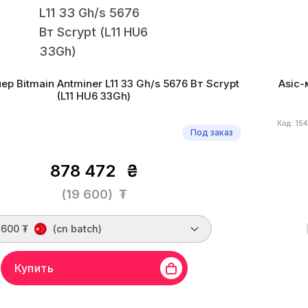
ер Bitmain Antminer L11 33 Gh/s 5676 Вт Scrypt
Asic-
(L11 HU6 33Gh)
Код: 15
Под заказ
878 472
₴
(19 600)
₮
 600 ₮
(cn batch)
Купить
in
Линейка бренда
Antminer L11
Хешрейт
33 Gh/s
Бренд