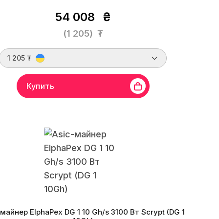
54 008
₴
(1 205)
₮
1 205 ₮
Купить
Goldshell
Линейка бренда
Mini Doge
Хешрейт
810 Mh/s
оритм
Scrypt
Монеты
LTC, DOGE, DGB, PEP, DINGO
оэффективность
0.62 W/Mh
Стоимость за хэшрейт
1.5
Дата производства
03.2024 г.
-майнер ElphaPex DG 1 10 Gh/s 3100 Вт Scrypt (DG 1