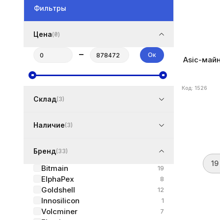
Фильтры
Цена
(₴)
–
Ок
Asic-майн
Код: 1526
Склад
(3)
Наличие
(3)
Бренд
(33)
19
Bitmain
19
ElphaPex
8
Goldshell
12
Innosilicon
1
Volcminer
7
Бренд
Bitma