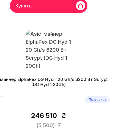
Купить
Bitmain
Линейка бренда
Antminer L9
Хешрейт
17.6 Gh/s
оритм
Scrypt
Монеты
LTC, DOGE, DGB, PEP, DINGO, CAT
оэффективность
185 W/Gh
Стоимость за хэшрейт
153.4
Дата производства
2024 г.
-майнер ElphaPex DG Hyd 1 20 Gh/s 6200 Вт Scrypt
(DG Hyd 1 20Gh)
92
Под заказ
246 510
₴
(5 500)
₮