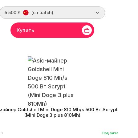
5 500 ₮
(cn batch)
Купить
ElphaPex
Линейка бренда
DG Hyd 1
Хешрейт
20 Gh/s
итм
Scrypt
Монеты
LTC, DOGE, DGB, PEP, DINGO, CAT
оэффективность
0.31 W/Mh
Дата производства
03.2025 г.
майнер Goldshell Mini Doge 810 Mh/s 500 Вт Scrypt
(Mini Doge 3 plus 810Mh)
03
Под заказ