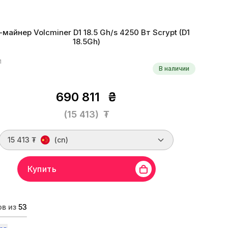
-майнер Volcminer D1 18.5 Gh/s 4250 Вт Scrypt (D1
18.5Gh)
1
В наличии
690 811
₴
(15 413)
₮
15 413 ₮
(cn)
Купить
Volcminer
Линейка бренда
D1
Хешрейт
18.5 Gh/s
итм
Scrypt
Монеты
LTC, DOGE, DGB, PEP, DINGO
ов из
53
оэффективность
229 W/Gh
Дата производства
11.2024 г.