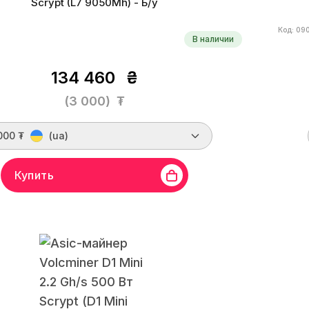
Scrypt (L7 9050Mh) - Б/у
Код: 09
В наличии
134 460
₴
(3 000)
₮
000 ₮
(ua)
Купить
in
Линейка бренда
Antminer L7
Хешрейт
9050
Бренд
ритм
Scrypt
Монеты
LTC, DOGE, DGB, PEP, DINGO
Алгор
ктивность
0.35 W/Mh
Стоимость за хэшрейт
0.33
Энерг
 производства
11.2021 г.