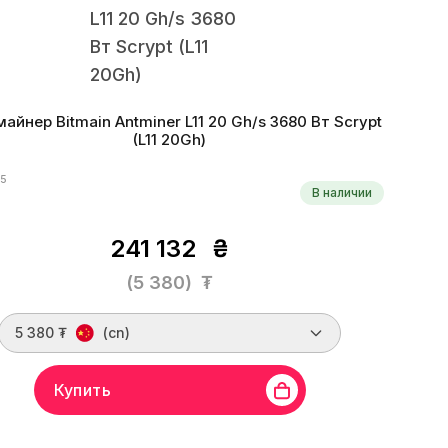
майнер Bitmain Antminer L11 20 Gh/s 3680 Вт Scrypt
(L11 20Gh)
45
В наличии
241 132
₴
(5 380)
₮
5 380 ₮
(cn)
Купить
Bitmain
Линейка бренда
Antminer L11
Хешрейт
20 Gh/s