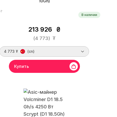
10Gh)
07
В наличии
213 926
₴
(4 773)
₮
4 773 ₮
(cn)
Купить
ElphaPex
Линейка бренда
DG 1
Хешрейт
10 Gh/s
итм
Scrypt
Монеты
LTC, DOGE, DGB, PEP, DINGO
оэффективность
310 W/Gh
Дата производства
03.2024 г.