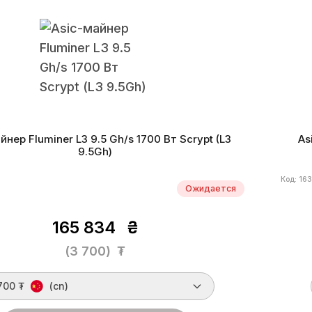
Scrypt
Монеты
LTC, DOGE, DGB, PEP, DINGO, CAT
Алг
ктивность
172 W/Gh
Дата производства
12.2025 г.
Энерг
йнер Fluminer L3 9.5 Gh/s 1700 Вт Scrypt (L3
As
9.5Gh)
Код: 16
Ожидается
165 834
₴
(3 700)
₮
700 ₮
(cn)