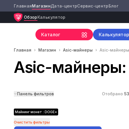
Главная
Магазин
Дата-центр
Сервис-центр
Блог
Обзор
Калькулятор
Каталог
Калькулято
Главная
Магазин
Asic-майнеры
Asic-майнеры
Asic-майнеры:
Панель фильтров
Отобрано
5
Майнинг монет : DOGE
×
Очистить фильтры