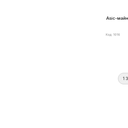
Линейка бренда Goldshell
(39)
Asic-майне
Линейка бренда Innosilicon
(6)
Код: 1016
Линейка бренда Cheetah
(3)
Линейка бренда iPollo
(8)
Линейка бренда Aladdin
(2)
1 
Линейка бренда Ebang
(4)
Линейка бренда Todek
(1)
Бренд
Volc
Алгоритм
S
Энергоэффе
Линейка бренда StrongU
(2)