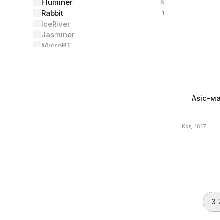
Fluminer
5
Алгоритм
Rabbit
1
Энергоэффе
IceRiver
Jasminer
MicroBT
Еще
Состояние
(2)
Asic-ма
Был в употреблении
5
Новый
48
Код: 1617
Алгоритм
(34)
Scrypt
53
zkSNARK
1
Ethash
kHeavyHash
3 
Ethash4G