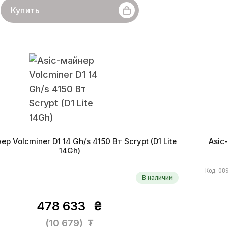
Купить
ner
Линейка бренда
L3
Хешрейт
9.5 GH/s
Бренд
crypt
Монеты
LTC, DOGE, DGB, PEP, DINGO, CAT
Алг
ктивность
179 W/GH
Дата производства
04.2026 г.
Энерг
₮/Gh
ер Volcminer D1 14 Gh/s 4150 Вт Scrypt (D1 Lite
Asic
14Gh)
Код: 08
В наличии
478 633
₴
(10 679)
₮