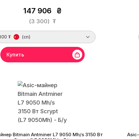
147 906
₴
(3 300)
₮
300 ₮
(cn)
Купить
in
Линейка бренда
Antminer L9
Хешрейт
15 Gh/s
Бренд
crypt
Монеты
LTC, DOGE, DGB, PEP, DINGO
Алг
ктивность
197.6 Gh/s
Дата производства
05.2024 г.
Энерг
₮/Mh
йнер Bitmain Antminer L7 9050 Mh/s 3150 Вт
Asic