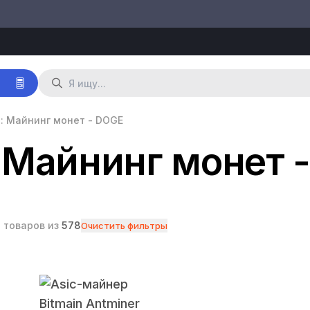
р
: Майнинг монет - DOGE
 Майнинг монет 
3
товаров из
578
Очистить фильтры