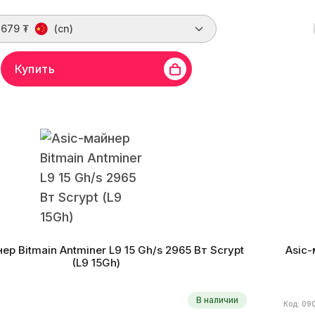
 679 ₮
(cn)
Купить
miner
Линейка бренда
D1
Хешрейт
14 Gh/s
Бренд
crypt
Монеты
LTC, DOGE, DGB, PEP, DINGO
Алгор
ктивность
296 W/Gh
Дата производства
02.2025 г.
Энерг
ер Bitmain Antminer L9 15 Gh/s 2965 Вт Scrypt
Asic-
(L9 15Gh)
В наличии
Код: 09