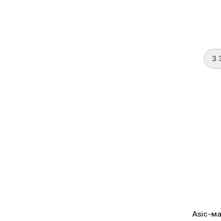
Сетевое подключение
(2)
RJ45 Ethernet
50
WI-FI
6
3 
Уровень шума
(5)
Тип охлаждения
(2)
Бренд
Bitma
Алгоритм
S
Воздушное
46
Энергоэффе
Жидкостное
6
Электросеть
(2)
220 В (1 фаза)
48
380 В (3 фазы)
5
Asic-ма