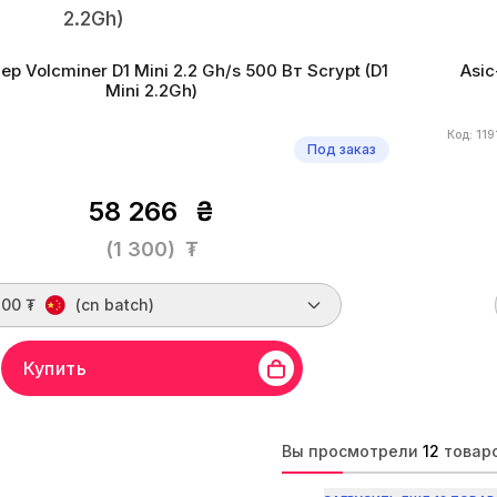
р Volcminer D1 Mini 2.2 Gh/s 500 Вт Scrypt (D1
Asic
Mini 2.2Gh)
Код: 119
Под заказ
58 266
₴
(1 300)
₮
300 ₮
(cn batch)
Купить
miner
Линейка бренда
D1 Mini
Хешрейт
2.2 Gh/s
Бренд
crypt
Монеты
LTC, DOGE, DGB, PEP, DINGO
Алгор
Вы просмотрели
12
товар
ктивность
227.2 W/Gh
Дата производства
01.2025 г.
Энерг