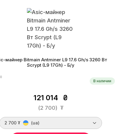
оритм
Scrypt
Монеты
LTC, DOGE, DGB, PEP, DINGO, CAT
оэффективность
184 W/Gh
Дата производства
09.2025 г.
ic-майнер Bitmain Antminer L9 17.6 Gh/s 3260 Вт
Scrypt (L9 17Gh) - Б/у
30
В наличии
121 014
₴
(2 700)
₮
2 700 ₮
(ua)