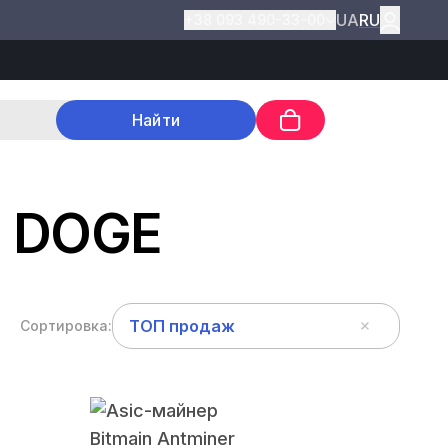
UA
RU
+38 093 490-33-00
Найти
- DOGE
ТОП продаж
Сортировка: