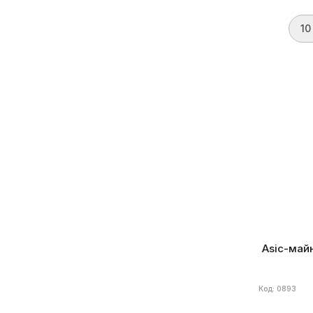
DINGO
53
CAT
11
10
Еще
Энергоэффективность, ±5%
(22)
Бренд
Volc
Алгоритм
S
Потребление
(6)
Энергоэффе
До 800 Вт
11
801 – 1600 Вт
5
1601 – 2400 Вт
4
2401 – 3200 Вт
5
3200 – 4000 Вт
21
Более 4000 Вт
7
Asic-майн
Блок питания
(2)
Код: 0893
Встроенный
44
Внешний
9