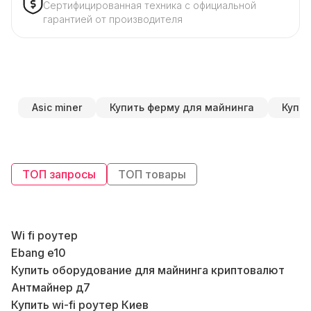
Сертифицированная техника с официальной
гарантией от производителя
Asic miner
Купить ферму для майнинга
Купит
ТОП запросы
ТОП товары
Wi fi роутер
Ebang e10
Б
Купить оборудование для майнинга криптовалют
В
Антмайнер д7
Д
Купить wi-fi роутер Киев