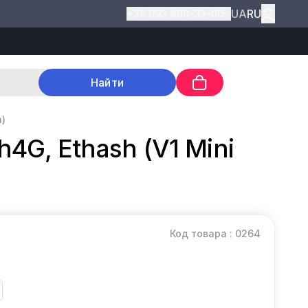
UA
RU
+38 093 490-33-00
Найти
h)
h4G, Ethash (V1 Mini
Код товара : 0264