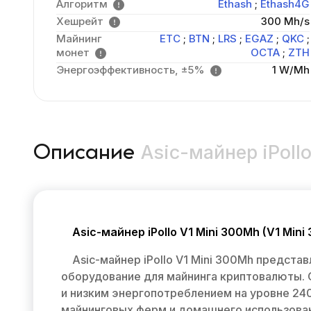
Алгоритм
Ethash
;
Ethash4G
Хешрейт
300 Mh/s
Майнинг
ETC
;
BTN
;
LRS
;
EGAZ
;
QKC
;
монет
OCTA
;
ZTH
Энергоэффективность, ±5%
1 W/Mh
Asic-майнер iPollo
Описание
Asic-майнер iPollo V1 Mini 300Mh (V1 Mini
Asic-майнер iPollo V1 Mini 300Mh предст
оборудование для майнинга криптовалюты.
и низким энергопотреблением на уровне 24
майнинговых ферм и домашнего использован