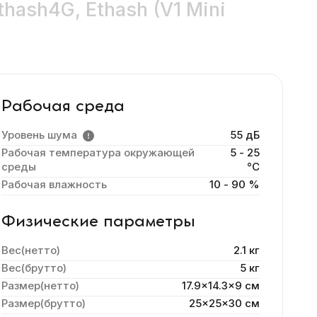
thash4G, Ethash (V1 Mini
Рабочая среда
Уровень шума
55 дБ
Рабочая температура окружающей
5 - 25
среды
°C
Рабочая влажность
10 - 90 %
Физические параметры
Вес(нетто)
2.1 кг
Вес(брутто)
5 кг
Размер(нетто)
17.9x14.3x9 cм
Размер(брутто)
25x25x30 см