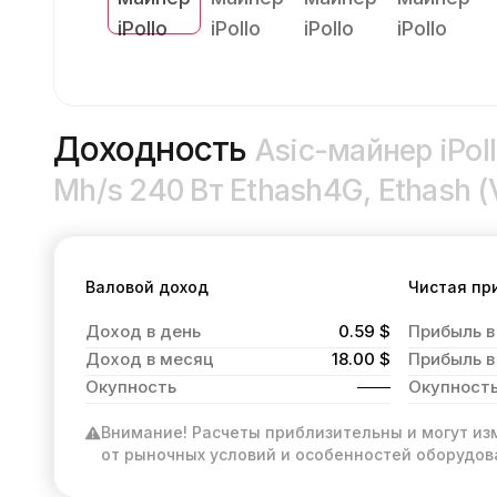
Доходность
Asic-майнер iPoll
Mh/s 240 Вт Ethash4G, Ethash (
Валовой доход
Чистая пр
Доход в день
0.59 $
Прибыль в
Доход в месяц
18.00 $
Прибыль в
Окупность
Окупност
Внимание! Расчеты приблизительны и могут из
от рыночных условий и особенностей оборудов