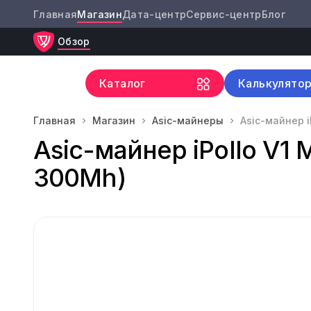
Главная
Магазин
Дата-центр
Сервис-центр
Блог
Обзор
Каталог
Калькулято
Главная
Магазин
Asic-майнеры
Asic-майнер i
Asic-майнер iPollo V1 
300Mh)