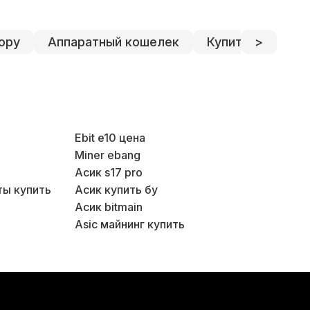
ору
Аппаратный кошелек
Купить асики в 
>
Ebit e10 цена
Miner ebang
Блок 
Асик s17 pro
ты купить
Асик купить бу
Асик bitmain
Asic майнинг купить