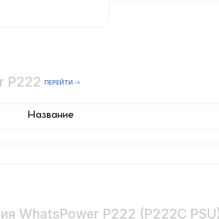
r P222
ПЕРЕЙТИ
Название
ния WhatsPower P222 (P222C PSU