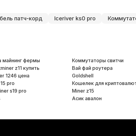
бель патч-корд
Iceriver ks0 pro
Коммутат
а майнинг фермы
Коммутаторы свитчи
tminer z11 купить
Вай фай роутера
er 1246 цена
Goldshell
15 pro
Кошелек для криптовалю
ner s19 pro
Miner z15
s
Асик авалон