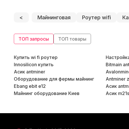
<
Майнинговая
Роутер wifi
Ка
ТОП запросы
ТОП товары
Купить wi fi роутер
Настройк
Innosilicon купить
Bitmain an
Асик antminer
Avalonmin
Оборудование для фермы майнинг
Antminer z
Ebang ebit e12
Асик antmi
Майнинг оборудование Киев
Асик m21