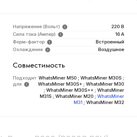
Напряжение (Вольт)
220 В
Сила тока (Ампер)
16 A
Форм-фактор
Встроенный
Охлаждение
Воздушное
Совместимость
Подходит
WhatsMiner M50
;
WhatsMiner M30S
;
для
WhatsMiner M30S+
;
WhatsMiner M30
;
WhatsMiner M30S++
;
WhatsMiner
M31S
;
WhatsMiner M20
;
WhatsMiner
M31
;
WhatsMiner M32