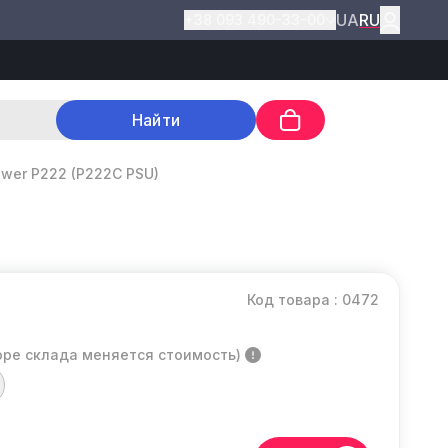
UA
RU
+38 093 490-33-00
Найти
wer P222 (P222C PSU)
Код товара : 0472
оре склада меняется стоимость)