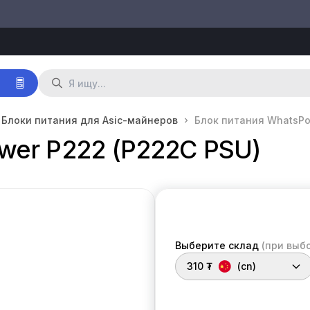
р
Блоки питания для Asic-майнеров
Блок питания WhatsPo
wer P222 (P222C PSU)
Выберите склад
(при выб
310 ₮
(cn)