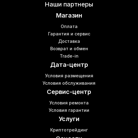
Bitmain antminer e9 цена
Наши партнеры
Майнинг ферма купить днепр
К
Магазин
Canaan avalon miner
Д
Коммутатор сетевой switch
Оплата
Whatsminer m21s цена
Гарантия и сервис
Б
Доставка
Антмайнер s17 pro
Б
Возврат и обмен
Вотсмайнер м30s
К
Trade-in
Z15 pro
Дата-центр
Асик авалон
M53 whatsminer
В
Условия размещения
S19 miner
Условия обслуживания
Майнинг на чипах
Сервис-центр
Условия ремонта
Условия гарантии
Услуги
Криптотрейдинг