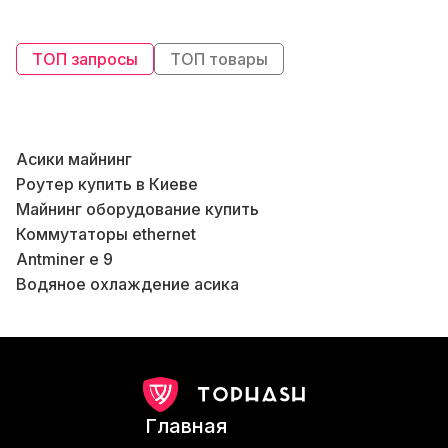
ТОП запросы
ТОП товары
Асики майнинг
К
Роутер купить в Киеве
Майнинг оборудование купить
Б
Коммутаторы ethernet
Antminer e 9
Водяное охлаждение асика
Майнеры купить
В
Miner ethash
Аппаратный крипто кошелек
Ibelink bm k1 купить
Б
Кошельки для криптовалют
Главная
Antminer l7 цена
Б