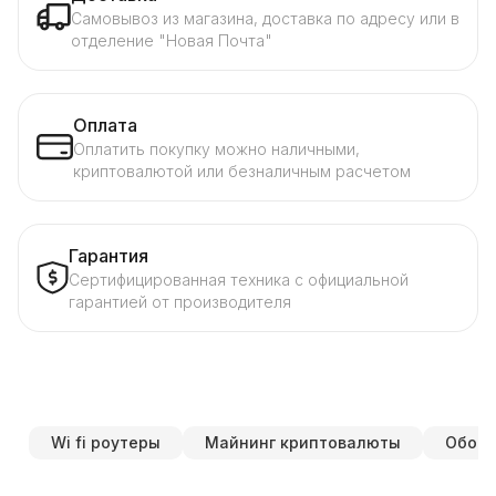
Самовывоз из магазина, доставка по адресу или в
отделение "Новая Почта"
Оплата
Оплатить покупку можно наличными,
криптовалютой или безналичным расчетом
Гарантия
Сертифицированная техника с официальной
гарантией от производителя
Wi fi роутеры
Майнинг криптовалюты
Обору