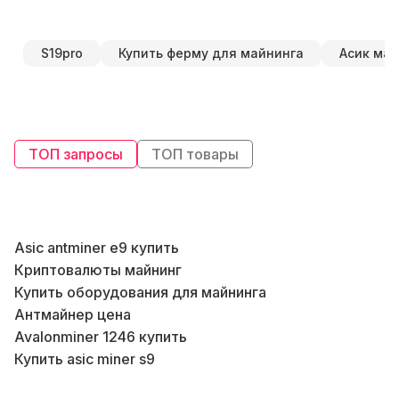
S19pro
Купить ферму для майнинга
Асик ма
ТОП запросы
ТОП товары
Asic antminer e9 купить
Криптовалюты майнинг
Б
Купить оборудования для майнинга
Антмайнер цена
Avalonminer 1246 купить
Купить asic miner s9
В
Avalon 1246 купить