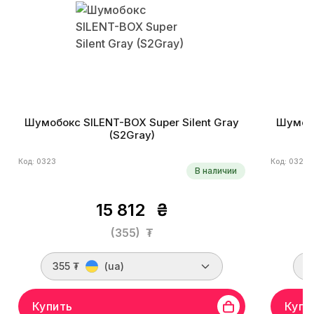
Шумобокс SILENT-BOX Super Silent Gray
Шумобо
(S2Gray)
Код: 0323
Код: 0328
В наличии
15 812
₴
(355)
₮
355 ₮
(ua)
3
Купить
Купи