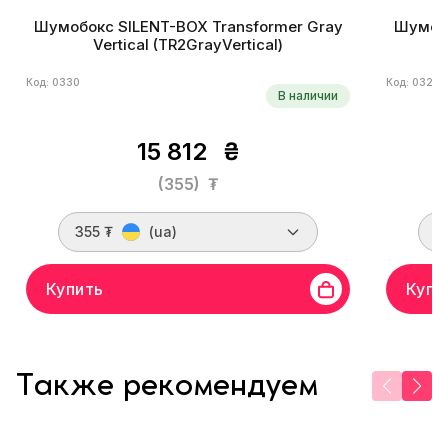
Шумобокс SILENT-BOX Transformer Gray
Шумобо
Vertical (TR2GrayVertical)
Код: 0330
Код: 0324
В наличии
15 812
₴
(355)
₮
355 ₮
(ua)
2
Купить
Купи
Также рекомендуем