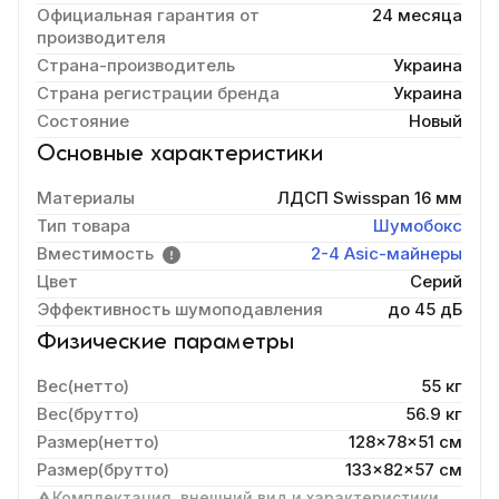
Официальная гарантия от
24 месяца
производителя
Страна-производитель
Украина
Страна регистрации бренда
Украина
Состояние
Новый
Основные характеристики
Материалы
ЛДСП Swisspan 16 мм
Тип товара
Шумобокс
Вместимость
2-4 Asic-майнеры
Цвет
Серий
Эффективность шумоподавления
до 45 дБ
Физические параметры
Вес(нетто)
55 кг
Вес(брутто)
56.9 кг
Размер(нетто)
128x78x51 cм
Размер(брутто)
133x82x57 см
Комплектация, внешний вид и характеристики