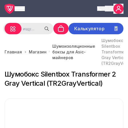
RU
Калькулятор
Шумобокс
Шумоизоляционные
Silentbox
Главная
Магазин
боксы для Asic-
Transformer 
майнеров
Gray Vertical
(TR2GrayVert
Шумобокс Silentbox Transformer 2
Gray Vertical (TR2GrayVertical)