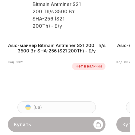
Asic-майнер Bitmain Antminer S21 200 Th/s
Asic-ма
3500 Вт SHA-256 (S21 200Th) - Б/у
3
Код: 0021
Код: 0028
Нет в наличии
(ua)
Купить
Купи