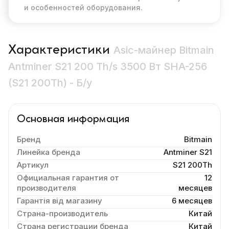
и особенностей оборудования.
Характеристики
Asic-майнер Bitmain
Antminer S21 200 Th/s 3500 Вт SHA-256
(S21 200Th) - Б/у
Основная информация
Бренд
Bitmain
Линейка бренда
Antminer S21
Артикул
S21 200Th
Официальная гарантия от
12
производителя
месяцев
Гарантія від магазину
6 месяцев
Страна-производитель
Китай
Страна регистрации бренда
Китай