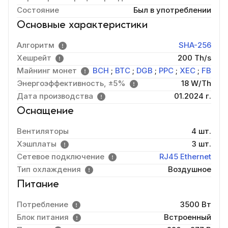
Состояние
Был в употреблении
Основные характеристики
Алгоритм
SHA-256
Хешрейт
200 Th/s
Майнинг монет
BCH
;
BTC
;
DGB
;
PPC
;
XEC
;
FB
Энергоэффективность, ±5%
18 W/Th
Дата производства
01.2024 г.
Оснащение
Вентиляторы
4 шт.
Хэшплаты
3 шт.
Сетевое подключение
RJ45 Ethernet
Тип охлаждения
Воздушное
Питание
Потребление
3500 Вт
Блок питания
Встроенный