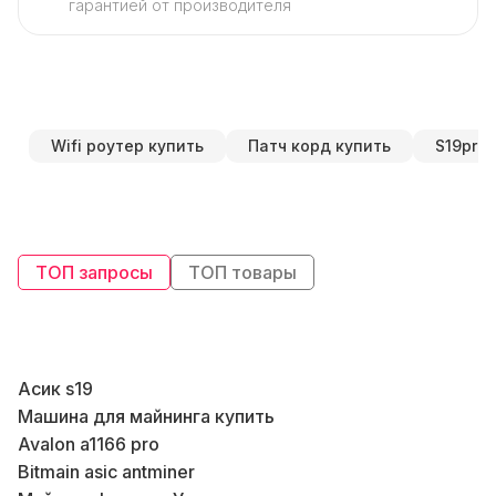
гарантией от производителя
Wifi роутер купить
Патч корд купить
S19pro
ТОП запросы
ТОП товары
Асик s19
Машина для майнинга купить
Бл
Avalon a1166 pro
Bitmain asic antminer