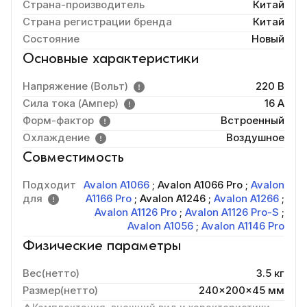
Страна-производитель
Китай
Страна регистрации бренда
Китай
Состояние
Новый
Основные характеристики
Напряжение (Вольт)
220 В
Сила тока (Ампер)
16 A
Форм-фактор
Встроенный
Охлаждение
Воздушное
Совместимость
Подходит
Avalon A1066
;
Avalon A1066 Pro
;
Avalon
для
A1166 Pro
;
Avalon A1246
;
Avalon A1266
;
Avalon A1126 Pro
;
Avalon A1126 Pro-S
;
Avalon A1056
;
Avalon A1146 Pro
Физические параметры
Вес(нетто)
3.5 кг
Размер(нетто)
240x200x45 мм