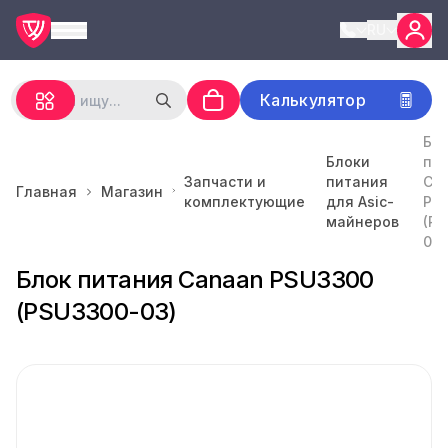
RU
Калькулятор
Бл
Блоки
пи
Запчасти и
питания
Ca
Главная
Магазин
комплектующие
для Asic-
PS
майнеров
(P
03)
Блок питания Canaan PSU3300
(PSU3300-03)