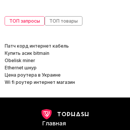
ТОП запросы
ТОП товары
Патч корд интернет кабель
Купить асик bitmain
К
Obelisk miner
Ethernet шнур
Цена роутера в Украине
К
Wi fi роутер интернет магазин
В
T2t innosilicon
Б
Роутер вай фай
К
Ebit e10 купить
Asic для майнинга биткоинов
Асик l3 доходность
Б
Главная
Диагностика asic