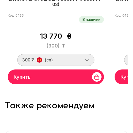
03)
Код: 0453
Код: 0467
В наличии
13 770
₴
(300)
₮
300 ₮
(cn)
3
Купить
Купи
Также рекомендуем