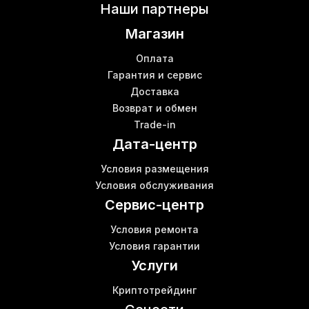
Цены на роутеры в Украине
Наши партнеры
Шумоизоляция для асика купить
Б
Магазин
Антмайнер s17
В
Innosilicon t2t купить
М
Оплата
Ебит е9
Гарантия и сервис
Б
Доставка
Asic s17
В
Возврат и обмен
Сетевые кабели
Trade-in
Асик z11 доходность
Дата-центр
Asic для майнинга купить
Шумобокс асик
Условия размещения
Майнинг на чипах
Условия обслуживания
Роутер цена купить
Ш
Сервис-центр
Условия ремонта
Условия гарантии
Услуги
Криптотрейдинг