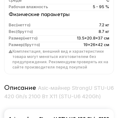
среды
°C
Рабочая влажность
5 - 95 %
Физические параметры
Вес(нетто)
7.2 кг
Вес(брутто)
8.7 кг
Размер(нетто)
13.5x20.8x37 cм
Размер(брутто)
19x26x42 см
Комплектация, внешний вид и характеристики
товара могут меняться изготовителем без
предупреждения. Рекомендуем проверять их на
сайте производителя перед покупкой
Описание
Asic-майнер StrongU STU-U6
420 Gh/s 2100 Вт X11 (STU-U6 420Gh)