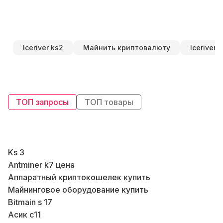
Iceriver ks2
Майнить криптовалюту
Iceriver 
ТОП запросы
ТОП товары
Ks 3
М
Antminer k7 цена
В
Аппаратный криптокошелек купить
Майнинговое оборудование купить
В
Bitmain s 17
К
Асик с11
В