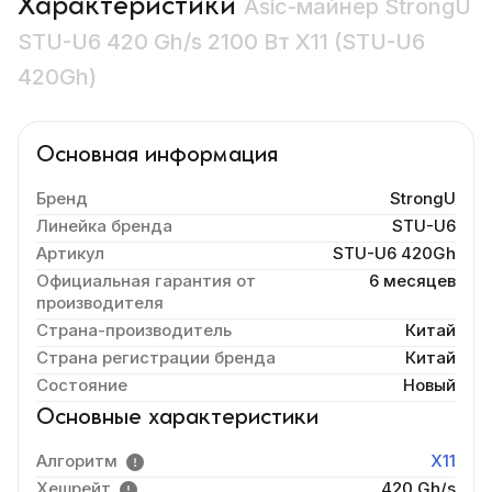
Характеристики
Asic-майнер StrongU
STU-U6 420 Gh/s 2100 Вт X11 (STU-U6
420Gh)
Основная информация
Бренд
StrongU
Линейка бренда
STU-U6
Артикул
STU-U6 420Gh
Официальная гарантия от
6 месяцев
производителя
Страна-производитель
Китай
Страна регистрации бренда
Китай
Состояние
Новый
Основные характеристики
Алгоритм
X11
Хешрейт
420 Gh/s