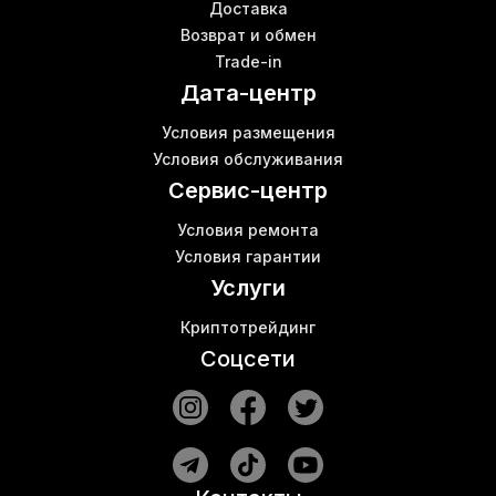
Доставка
Bitmain antminer t17 купить
Возврат и обмен
Patch cord купить
К
Trade-in
Innosilicon mining
Б
Дата-центр
Купить wi fi роутер в Киеве
Б
S11 asic
М
Условия размещения
Майнер асик
Б
Условия обслуживания
Асики innosilicon
Б
Сервис-центр
Условия ремонта
Условия гарантии
Услуги
Криптотрейдинг
Соцсети