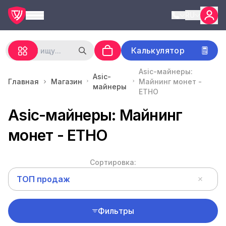
RU
Калькулятор
Asic-майнеры:
Asic-
Главная
Магазин
Майнинг монет -
майнеры
ETHO
Asic-майнеры: Майнинг
монет - ETHO
Сортировка:
ТОП продаж
Фильтры