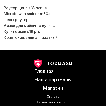
Роутер цена в Украине
Microbt whatsminer m30s
Цены роутер
Асики для майнинга купить
A
Купить асик s19 pro
Криптокошелек аппаратный
Asic майнеры
Asic майнинг купить
Б
Оборудование для майнинга криптовалюты
В
Купить antminer s17 pro
Б
Асик чипы
Главная
Антмайнер т 19
Асики s9 купить
Наши партнеры
Whatsminer m50 купить
Магазин
Asics l3
Б
Асик с19 про
В
Оплата
M30s microbt
Гарантия и сервис
К