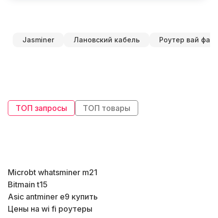
Jasminer
Лановский кабель
Роутер вай фай
ТОП запросы
ТОП товары
Microbt whatsminer m21
Bitmain t15
В
Asic antminer e9 купить
Цены на wi fi роутеры