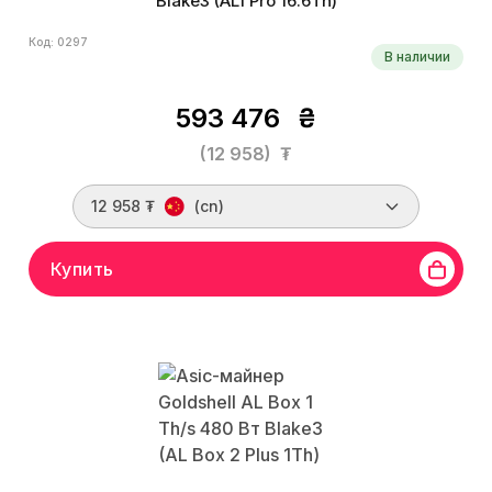
Blake3 (AL1 Pro 16.6Th)
Код: 0297
В наличии
593 476
₴
(12 958)
₮
12 958 ₮
(cn)
Купить