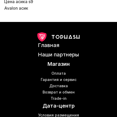
Цена асика s9
Avalon асик
Б
Асик s 17
Антмайнер д7
Mining antminer s9
Patch internet
Аренда фермы для майнинга
Ш
Главная
Asic майнеры
Аренда asic
Наши партнеры
Вотсмайнер м30s
Магазин
S19 mining
Асик для майнинга купить
Оплата
Для майнинга купить
Гарантия и сервис
Доставка
Innosilicon asic miner
Возврат и обмен
Canaan avalonminer 1246
Trade-in
Кошелек для крипты
Б
Дата-центр
Майнинговое оборудование
Б
Купить асик
Условия размещения