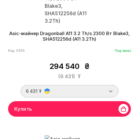
Asic-майнер Dragonball A11 3.2 Th/s 2300 Вт Blake3,
SHA512256d (A11 3.2Th)
Код: 0305
Под заказ
294 540
₴
(6 431)
₮
6 431 ₮
Купить