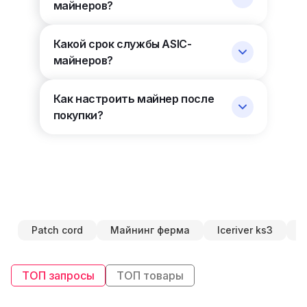
майнеров?
Какой срок службы ASIC-
майнеров?
Как настроить майнер после
покупки?
Patch cord
Майнинг ферма
Iceriver ks3
W
ТОП запросы
ТОП товары