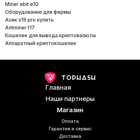
Miner ebit e10
Оборудование для фермы
Д
Асик s19 pro купить
К
Antminer t17
В
Кошелек для вывода криптовалюты
Аппаратный криптокошелек
Асик l3 цена
К
Дата центр под ключ
Б
Bitmain antminer s17 pro купить
Asic bitmain antminer s9
М
Кабель patch cord
Главная
Майнинг ферма асик купить
Б
Магазин майнеров
Наши партнеры
Асик antminer z15
В
Магазин
Antminer d5 купить
В
Антмайнер т19
Оплата
Вай фай роутер купить в Киеве
Гарантия и сервис
В
Доставка
Асик новый купить
Д