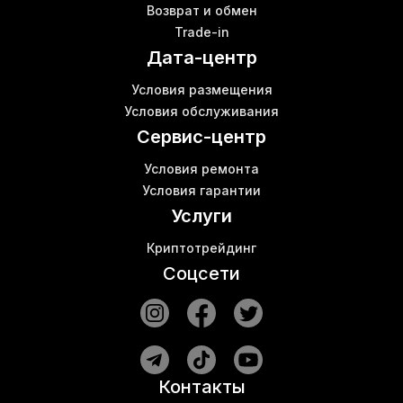
Возврат и обмен
D7 antminer
Trade-in
Т17
Б
Дата-центр
Iceriver kas ks0
Коммутатор сети ethernet
Условия размещения
Майнеры innosilicon
Условия обслуживания
L3 асик antminer
Сервис-центр
Условия ремонта
Условия гарантии
Услуги
Криптотрейдинг
Соцсети
Контакты