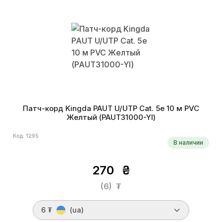
Патч-корд Kingda PAUT U/UTP Cat. 5e 10 м PVC
Желтый (PAUT31000-Yl)
Код: 1295
В наличии
270
₴
(6)
₮
6 ₮
(ua)