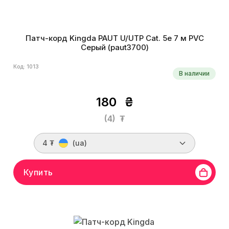
Патч-корд Kingda PAUT U/UTP Cat. 5e 7 м PVC
Серый (paut3700)
Код: 1013
В наличии
180
₴
(4)
₮
4 ₮
(ua)
Купить