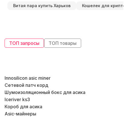
Витая пара купить Харьков
Кошелек для крипто
ТОП запросы
ТОП товары
Innosilicon asic miner
Сетевой патч корд
Шумоизоляционный бокс для асика
Iceriver ks3
В
Короб для асика
Asic-майнеры
Купить роутер интернет магазин