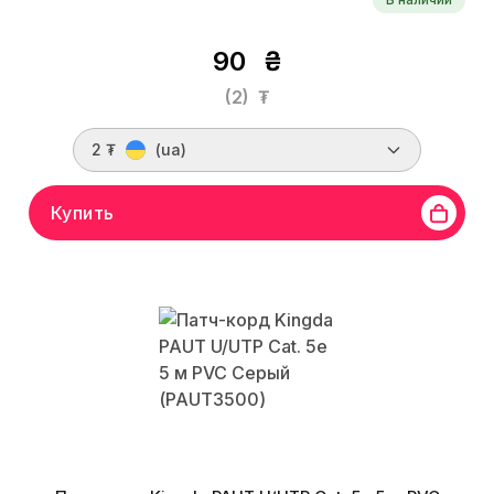
90
₴
(2)
₮
2 ₮
(ua)
Купить