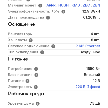
Майнинг монет
ARRR
;
HUSH
;
KMD
;
ZEC
;
ZEN
Энергоэффективность, ±5%
12.9 W/kH
Дата производства
01.2019 г.
Оснащение
Вентиляторы
4 шт.
Хэшплаты
8 шт.
Сетевое подключение
RJ45 Ethernet
Тип охлаждения
Воздушное
Питание
Потребление
1550 Вт
Блок питания
Внешний
Питание
12 В
Электросеть
220 В (1 фаза)
Рабочая среда
Уровень шума
75 дБ