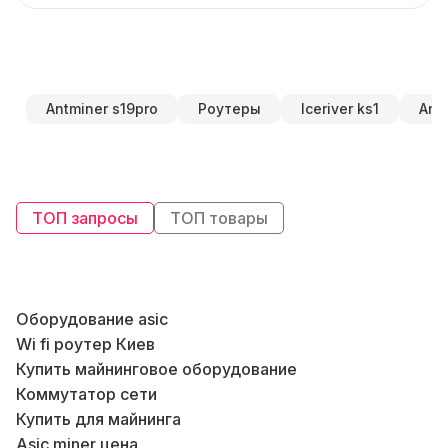
Antminer s19pro
Роутеры
Iceriver ks1
Ant
ТОП запросы
ТОП товары
Оборудование asic
В
Wi fi роутер Киев
Купить майнинговое оборудование
К
Коммутатор сети
К
Купить для майнинга
Asic miner цена
Б