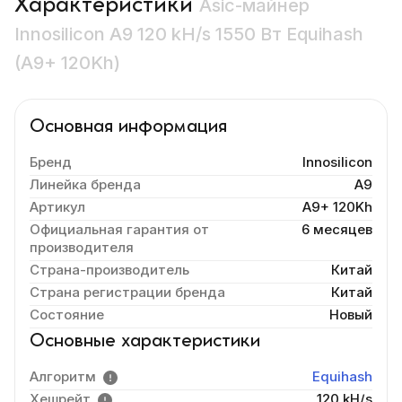
Характеристики
Asic-майнер
Innosilicon A9 120 kH/s 1550 Вт Equihash
(A9+ 120Kh)
Основная информация
Бренд
Innosilicon
Линейка бренда
A9
Артикул
A9+ 120Kh
Официальная гарантия от
6 месяцев
производителя
Страна-производитель
Китай
Страна регистрации бренда
Китай
Состояние
Новый
Основные характеристики
Алгоритм
Equihash
Хешрейт
120 kH/s