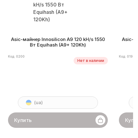
Asic-майнер Innosilicon A9 120 kH/s 1550
Asic-м
Вт Equihash (A9+ 120Kh)
Код: 0200
Код: 0199
Нет в наличии
(ua)
Купить
Купи