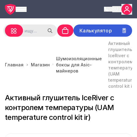
RU
Калькулятор
Активный
глушитель
IceRiver с
Шумоизоляционные
контролем
Главная
Магазин
боксы для Asic-
температур
майнеров
(UAM
temperature
control kit ir)
Активный глушитель IceRiver с
контролем температуры (UAM
temperature control kit ir)