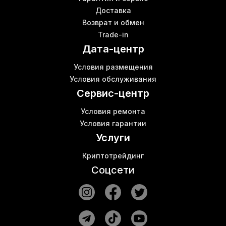
Доставка
Звукоизоляция асика
Б
Возврат и обмен
Bitminer antminer
Trade-in
Аппаратные криптокошельки
Дата-центр
Антмайнер z15
Avalon асик
Условия размещения
Whatsminer m20s доходность
В
Условия обслуживания
Роутер купить Киев цена
Сервис-центр
Условия ремонта
Условия гарантии
Услуги
Криптотрейдинг
Соцсети