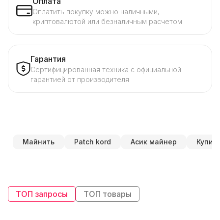
Оплата
Оплатить покупку можно наличными,
криптовалютой или безналичным расчетом
Гарантия
Сертифицированная техника с официальной
гарантией от производителя
Майнить
Patch kord
Асик майнер
Купить
ТОП запросы
ТОП товары