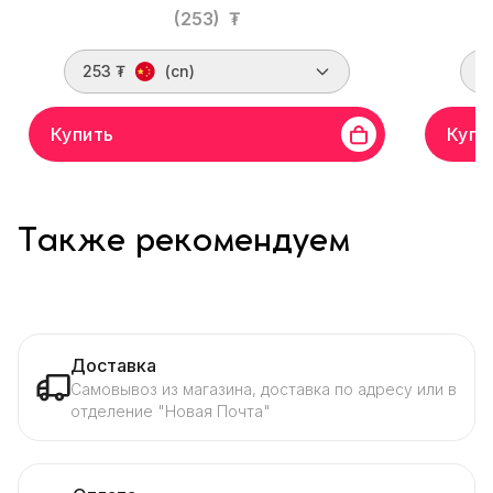
(253)
₮
253 ₮
(cn)
1
Купить
Купи
Также рекомендуем
Доставка
Самовывоз из магазина, доставка по адресу или в
отделение "Новая Почта"