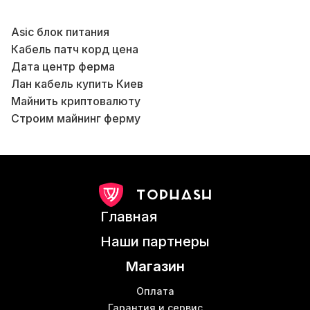
Asic блок питания
Кабель патч корд цена
Б
Дата центр ферма
Лан кабель купить Киев
Б
Майнить криптовалюту
В
Строим майнинг ферму
Б
Шумобокс для асика купить
В
Запчасти для майнинга
Асик s11
S19 майнер
Асик Киев
Главная
Цена на асики
Оборудование для майнинга ibelink
Б
Наши партнеры
Asic для майнинга биткоинов
М
Магазин
Коммутатор и свитч
В
Купить s11
Б
Оплата
Купить свитчи
Гарантия и сервис