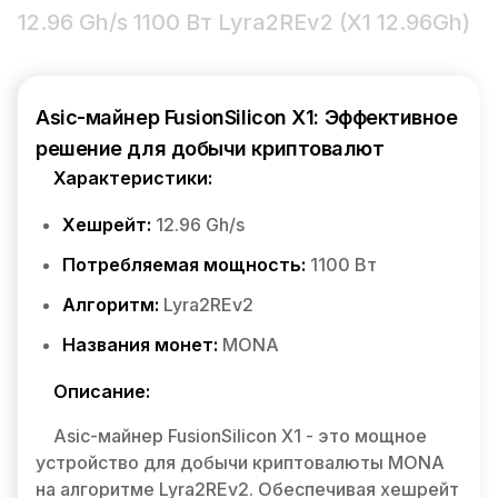
12.96 Gh/s 1100 Вт Lyra2REv2 (X1 12.96Gh)
Asic-майнер FusionSilicon X1: Эффективное
решение для добычи криптовалют
Характеристики:
Хешрейт:
12.96 Gh/s
Потребляемая мощность:
1100 Вт
Алгоритм:
Lyra2REv2
Названия монет:
MONA
Описание:
Asic-майнер FusionSilicon X1 - это мощное
устройство для добычи криптовалюты MONA
на алгоритме Lyra2REv2. Обеспечивая хешрейт