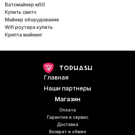
Ватсмайнер м50
Б
Купить свитч
Майнер оборудование
Б
Wifi роутера купить
Крипта майнинг
Ibelink купить
Чип асик
Б
Жидкостное охлаждение для майнинга
Цены wi fi роутер
Коммутатор стоимость
К
Главная
Купить аппаратный криптокошелек
Асик на водяном охлаждении купить
Наши партнеры
Asic майнер bitmain antminer e9 купить
Магазин
Lan кабель цена
Asic s9 bitmain
В
Оплата
Шумопоглощающий бокс для асика
Гарантия и сервис
В
Доставка
Майнинговая машина
Б
Возврат и обмен
Асик s 17