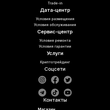
Trade-in
Ebit miner e9
Дата-центр
Лучший асик для эфира
К
Bitmain z11
В
Условия размещения
Асик antminer z15
Условия обслуживания
S11 asic
Сервис-центр
Условия ремонта
Условия гарантии
Услуги
Криптотрейдинг
Соцсети
Контакты
Магазин