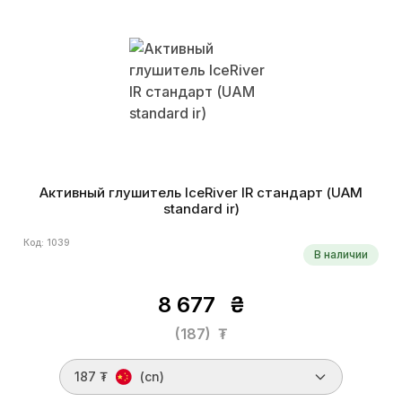
Активный глушитель IceRiver IR стандарт (UAM
standard ir)
Код: 1039
В наличии
8 677
₴
(187)
₮
187 ₮
(cn)