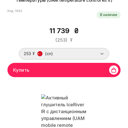
температуры (UAM temperature control kit ir)
Код: 1042
В наличии
11 739
₴
(253)
₮
253 ₮
(cn)
Купить