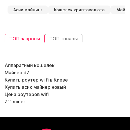
Асик майнинг
Кошелек криптовалюта
Майни
ТОП запросы
ТОП товары
Аппаратный кошелёк
Майнер d7
Купить роутер wi fi в Киеве
Б
Купить асик майнер новый
Цена роутеров wifi
Z11 miner
Б
Antminer s19 pro bitmain
Купить асик s17
Витая пара Харьков купить
Б