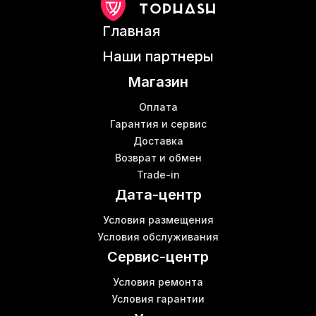
Оборудования для майнинга
Асик 17
В
Главная
Асики для майнинга криптовалют
Mining antminer s9
Б
Наши партнеры
Майнинговые машинки
Б
Магазин
Аппаратные кошельки купить
Б
Роутер купить Киев цена
Оплата
Майнеры scrypt
Гарантия и сервис
Доставка
Bitminer s19
Возврат и обмен
Patch internet
Trade-in
Роутеры
Б
Дата-центр
Коммутатор сети
Д
Купить роутер wifi в интернет магазине
Условия размещения
Купить аппарат для майнинга
Условия обслуживания
Antminer s9 mining
Б
Сервис-центр
Условия ремонта
Условия гарантии