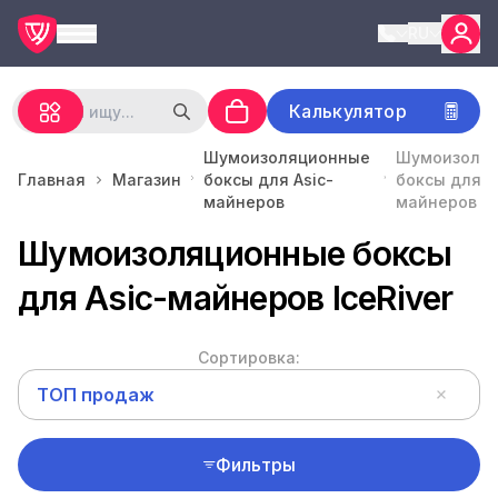
RU
Калькулятор
Шумоизоляционные
Шумоизоля
Главная
Магазин
боксы для Asic-
боксы для A
майнеров
майнеров Ic
Шумоизоляционные боксы
для Asic-майнеров IceRiver
Сортировка:
ТОП продаж
Фильтры