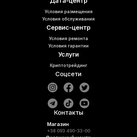
Дата-центр
Криптовалюты майнинг
К
Криптовалюта майнинг
Условия размещения
Купить wifi роутер цена
В
Условия обслуживания
Asic antminer s17 pro
К
Сервис-центр
Условия ремонта
Условия гарантии
Услуги
Криптотрейдинг
Соцсети
Контакты
Магазин
+38 093 490-33-00