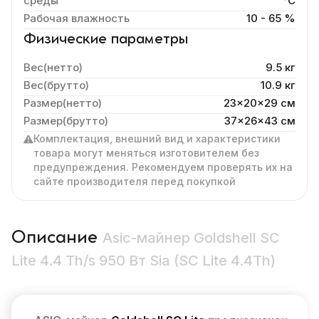
среды
°C
Рабочая влажность
10 - 65 %
Физические параметры
Вес(нетто)
9.5 кг
Вес(брутто)
10.9 кг
Размер(нетто)
23x20x29 cм
Размер(брутто)
37x26x43 см
Комплектация, внешний вид и характеристики
товара могут меняться изготовителем без
предупреждения. Рекомендуем проверять их на
сайте производителя перед покупкой
Описание
Asic-майнер Goldshell SC
Lite 4.4 Th/s 950 Вт Sia (SC Lite 4.4Th)