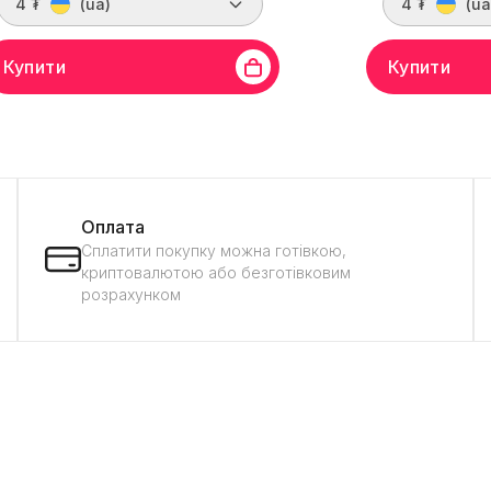
4 ₮
(ua)
4 ₮
(ua
Купити
Купити
ріал жили
(Cu) мідь
Довжина
7 м
Матеріал жили
(Cu) 
р
Сірий
Колір
Жовтий
Оплата
Сплатити покупку можна готівкою,
криптовалютою або безготівковим
розрахунком