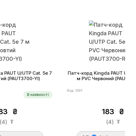
a PAUT U/UTP Cat. 5e 7
Патч-корд Kingda PAUT U/UTP
ий (PAUT3700-Yl)
м PVC Червоний (PAUT37
Код: 1301
В наявності
В
183
₴
183
₴
(4)
₮
(4)
₮