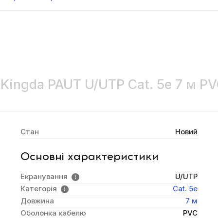
Kingda PAUT U/UTP Cat. 5e 7 м P
Стан
Новий
Основні характеристики
Екранування
U/UTP
Категорія
Cat. 5e
Довжина
7 м
Оболонка кабелю
PVC