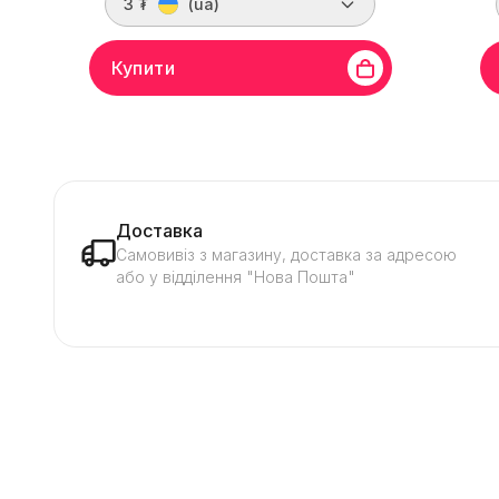
3 ₮
(ua)
Купити
Матеріал жили
(Cu) мідь
Довжина
5 м
Мате
Колір
Сірий
Колі
Доставка
Самовивіз з магазину, доставка за адресою
або у відділення "Нова Пошта"