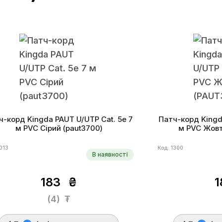
ч-корд Kingda PAUT U/UTP Cat. 5e 7
Патч-корд Kingd
м PVC Сірий (paut3700)
м PVC Жовт
1013
Код: 1300
В наявності
183
₴
(4)
₮