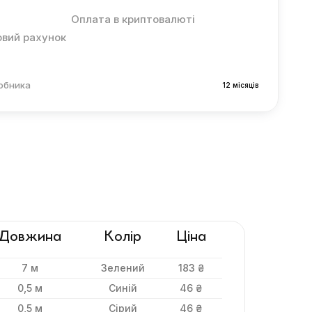
Оплата в криптовалюті
овий рахунок
робника
12 місяців
Довжина
Колір
Ціна
7 м
Зелений
183 ₴
0,5 м
Синій
46 ₴
0,5 м
Сірий
46 ₴