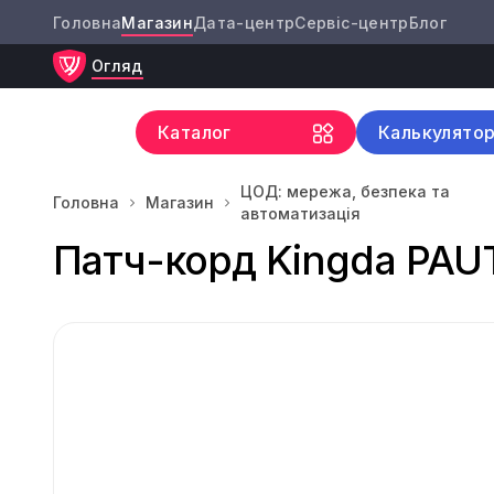
Головна
Магазин
Дата-центр
Сервіс-центр
Блог
Огляд
Каталог
Калькулято
ЦОД: мережа, безпека та
Головна
Магазин
автоматизація
Патч-корд Kingda PAU