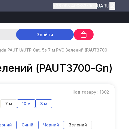
UA
RU
+38 093 490-33-00
Знайти
gda PAUT U/UTP Cat. 5e 7 м PVC Зелений (PAUT3700-
Зелений (PAUT3700-Gn)
Код товару : 1302
7 м
10 м
3 м
воний
Синій
Чорний
Зелений