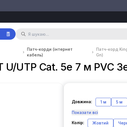
р
Патч-корди (інтернет
Патч-корд Kin
кабель)
Gn)
T U/UTP Cat. 5e 7 м PVC 
Довжина:
1 м
5 м
Показати всі
Колір:
Жовтий
Чер