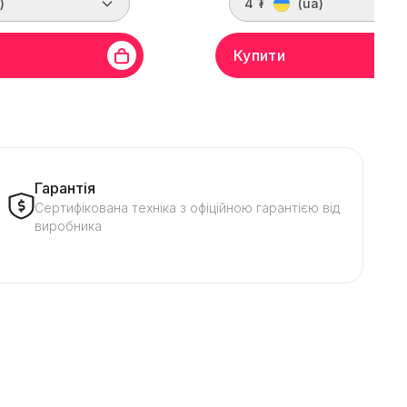
)
4 ₮
(ua)
Купити
мідь
Довжина
7 м
Матеріал жили
(Cu) мідь
Довжин
Колір
Червоний
Гарантія
Сертифікована техніка з офіційною гарантією від
виробника