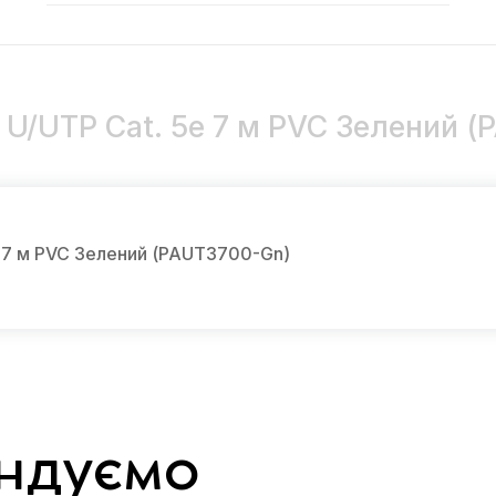
 U/UTP Cat. 5e 7 м PVC Зелений 
 7 м PVC Зелений (PAUT3700-Gn)
ндуємо