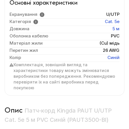
Основні характеристики
Екранування
U/UTP
Категорія
Cat. 5e
Довжина
5 м
Оболонка кабелю
PVC
Матеріал жили
(Cu) мідь
Перетин жил
26 AWG
Колір
Синій
Комплектація, зовнішній вигляд та
характеристики товару можуть змінюватися
виробником без попередження. Рекомендуємо
перевіряти їх на сайті виробника перед
покупкою
Опис
Патч-корд Kingda PAUT U/UTP
Cat. 5e 5 м PVC Синій (PAUT3500-Bl)