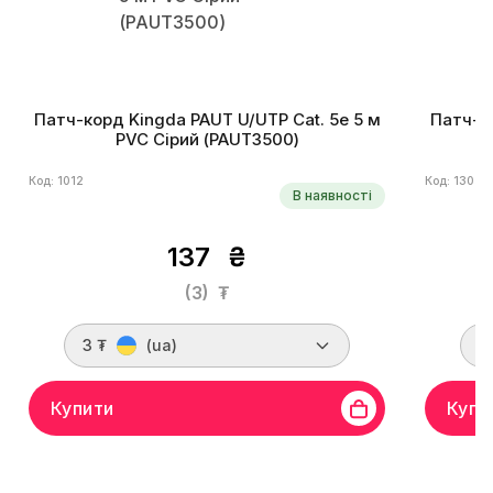
Патч-корд Kingda PAUT U/UTP Cat. 5e 5 м
Патч-ко
PVC Сірий (PAUT3500)
Код: 1012
Код: 1305
В наявності
137
₴
(3)
₮
3 ₮
(ua)
3
Купити
Купи