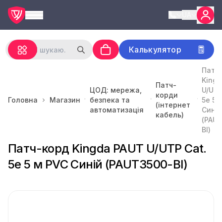
UA
Калькулятор
Патч
Kingd
Патч-
ЦОД: мережа,
U/UTP
корди
Головна
Магазин
безпека та
5e 5 
(інтернет
автоматизація
Синій
кабель)
(PAU
Bl)
Патч-корд Kingda PAUT U/UTP Cat.
5e 5 м PVC Синій (PAUT3500-Bl)