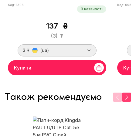
Код: 1306
Код: 0985
В наявності
137
₴
(3)
₮
3 ₮
(ua)
1
Купити
Купи
Також рекомендуємо