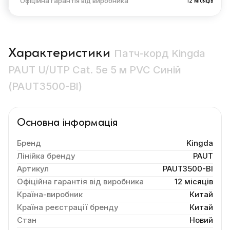
Офіційна гарантія від виробника
12 місяців
Характеристики
Патч-корд Kingda
PAUT U/UTP Cat. 5e 5 м PVC Синій
(PAUT3500-Bl)
Основна інформація
Бренд
Kingda
Лінійка бренду
PAUT
Артикул
PAUT3500-Bl
Офіційна гарантія від виробника
12 місяців
Країна-виробник
Китай
Країна реєстрації бренду
Китай
Стан
Новий