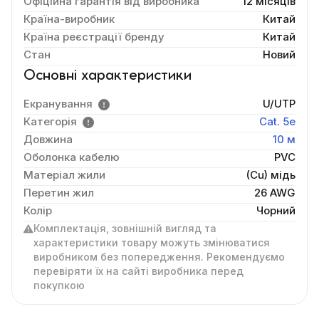
Офіційна гарантія від виробника
12 місяців
Країна-виробник
Китай
Країна реєстрації бренду
Китай
Стан
Новий
Основні характеристики
Екранування
U/UTP
Категорія
Cat. 5e
Довжина
10 м
Оболонка кабелю
PVC
Матеріал жили
(Cu) мідь
Перетин жил
26 AWG
Колір
Чорний
Комплектація, зовнішній вигляд та
характеристики товару можуть змінюватися
виробником без попередження. Рекомендуємо
перевіряти їх на сайті виробника перед
покупкою