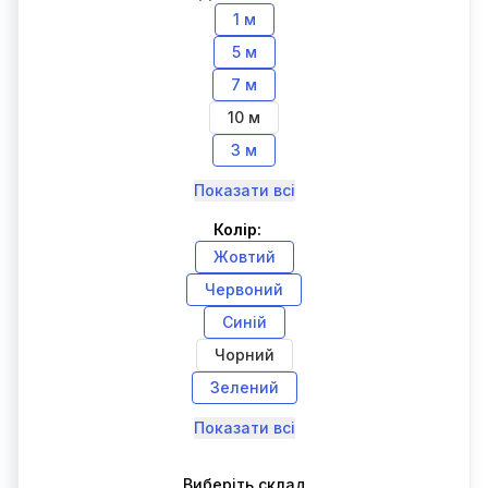
1 м
5 м
7 м
10 м
3 м
Показати всі
Колір:
Жовтий
Червоний
Синій
Чорний
Зелений
Показати всі
Виберіть склад