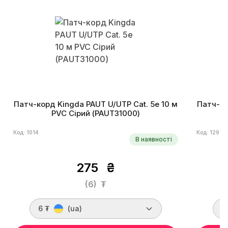
Патч-корд Kingda PAUT U/UTP Cat. 5e 10 м
Патч-ко
PVC Сірий (PAUT31000)
Код: 1014
Код: 1295
В наявності
275
₴
(6)
₮
6 ₮
(ua)
6