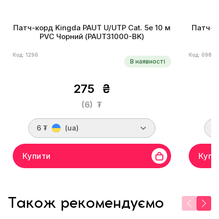
Патч-корд Kingda PAUT U/UTP Cat. 5e 10 м
Патч-ко
PVC Чорний (PAUT31000-BK)
Код: 1296
Код: 0985
В наявності
275
₴
(6)
₮
6 ₮
(ua)
1
Купити
Купи
Також рекомендуємо