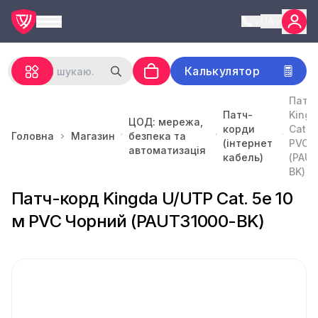
UA
Калькулятор
Патч
Патч-
Kingd
ЦОД: мережа,
корди
Cat. 
Головна
Магазин
безпека та
(інтернет
PVC 
автоматизація
кабель)
(PAU
BK)
Патч-корд Kingda U/UTP Cat. 5e 10
м PVC Чорний (PAUT31000-BK)