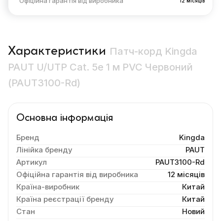
Офіційна гарантія від виробника
12 місяців
Характеристики
Патч-корд Kingda
PAUT U/UTP Cat. 5e 1 м PVC Червоний
(PAUT3100-Rd)
Основна інформація
Бренд
Kingda
Лінійка бренду
PAUT
Артикул
PAUT3100-Rd
Офіційна гарантія від виробника
12 місяців
Країна-виробник
Китай
Країна реєстрації бренду
Китай
Стан
Новий