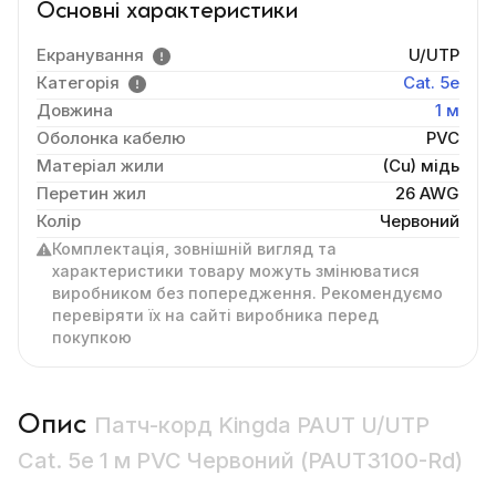
Основні характеристики
Екранування
U/UTP
Категорія
Cat. 5e
Довжина
1 м
Оболонка кабелю
PVC
Матеріал жили
(Cu) мідь
Перетин жил
26 AWG
Колір
Червоний
Комплектація, зовнішній вигляд та
характеристики товару можуть змінюватися
виробником без попередження. Рекомендуємо
перевіряти їх на сайті виробника перед
покупкою
Опис
Патч-корд Kingda PAUT U/UTP
Cat. 5e 1 м PVC Червоний (PAUT3100-Rd)