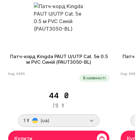
Патч-корд Kingda PAUT U/UTP Cat. 5e 0.5
Патч-ко
м PVC Синій (PAUT3050-BL)
Код: 0985
Код: 0989
В наявності
44
₴
(1)
₮
1 ₮
(ua)
1
Купити
Купи