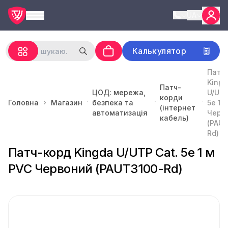
UA
Калькулятор
Патч
Kingd
Патч-
ЦОД: мережа,
U/UTP
корди
Головна
Магазин
безпека та
5e 1 
(інтернет
автоматизація
Черв
кабель)
(PAUT
Rd)
Патч-корд Kingda U/UTP Cat. 5e 1 м
PVC Червоний (PAUT3100-Rd)