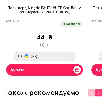
Патч-корд Kingda PAUT U/UTP Cat. 5e 1 м
Патч-ко
PVC Червоний (PAUT3100-Rd)
Код: 0998
Код: 0985
В наявності
44
₴
(1)
₮
1 ₮
(ua)
1
Купити
Купи
Також рекомендуємо