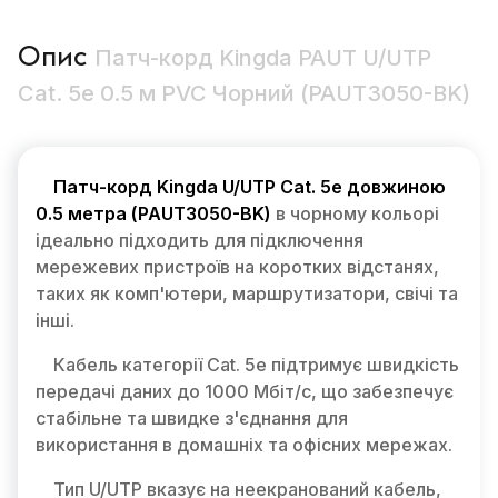
Опис
Патч-корд Kingda PAUT U/UTP
Cat. 5e 0.5 м PVC Чорний (PAUT3050-BK)
Патч-корд Kingda U/UTP Cat. 5e довжиною
0.5 метра (PAUT3050-BK)
в чорному кольорі
ідеально підходить для підключення
мережевих пристроїв на коротких відстанях,
таких як комп'ютери, маршрутизатори, свічі та
інші.
Кабель категорії Cat. 5e підтримує швидкість
передачі даних до 1000 Мбіт/с, що забезпечує
стабільне та швидке з'єднання для
використання в домашніх та офісних мережах.
Тип U/UTP вказує на неекранований кабель,