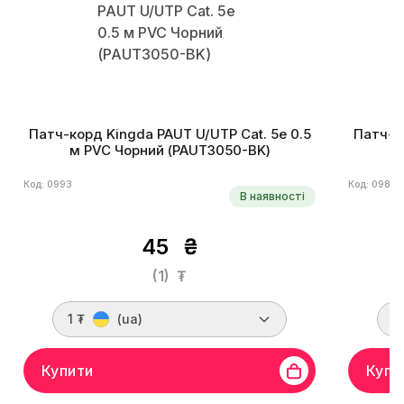
Патч-корд Kingda PAUT U/UTP Cat. 5e 0.5
Патч-ко
м PVC Чорний (PAUT3050-BK)
Код: 0993
Код: 0985
В наявності
45
₴
(1)
₮
1 ₮
(ua)
1
Купити
Купи