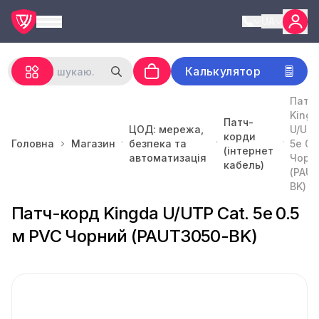
UA
Калькулятор
Патч
Kingd
Патч-
ЦОД: мережа,
U/UTP
корди
Головна
Магазин
безпека та
5e 0.
(інтернет
автоматизація
Чорн
кабель)
(PAU
BK)
Патч-корд Kingda U/UTP Cat. 5e 0.5
м PVC Чорний (PAUT3050-BK)