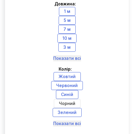
Довжина:
1 м
5 м
7 м
10 м
3 м
Показати всі
Колір:
Жовтий
Червоний
Синій
Чорний
Зелений
Показати всі