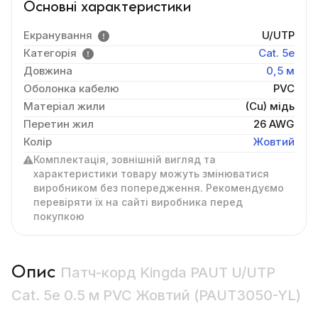
Основні характеристики
Екранування
U/UTP
Категорія
Cat. 5e
Довжина
0,5 м
Оболонка кабелю
PVC
Матеріал жили
(Cu) мідь
Перетин жил
26 AWG
Колір
Жовтий
Комплектація, зовнішній вигляд та
характеристики товару можуть змінюватися
виробником без попередження. Рекомендуємо
перевіряти їх на сайті виробника перед
покупкою
Опис
Патч-корд Kingda PAUT U/UTP
Cat. 5e 0.5 м PVC Жовтий (PAUT3050-YL)