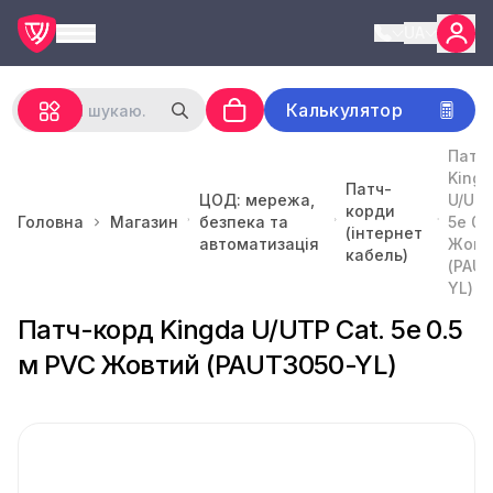
UA
Калькулятор
Патч
Kingd
Патч-
ЦОД: мережа,
U/UTP
корди
Головна
Магазин
безпека та
5e 0.
(інтернет
автоматизація
Жовт
кабель)
(PAU
YL)
Патч-корд Kingda U/UTP Cat. 5e 0.5
м PVC Жовтий (PAUT3050-YL)