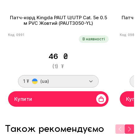
Патч-корд Kingda PAUT U/UTP Cat. 5e 0.5
Патч-ко
м PVC Жовтий (PAUT3050-YL)
Код: 0991
Код: 0985
В наявності
46
₴
(1)
₮
1 ₮
(ua)
1
Купити
Купи
Також рекомендуємо