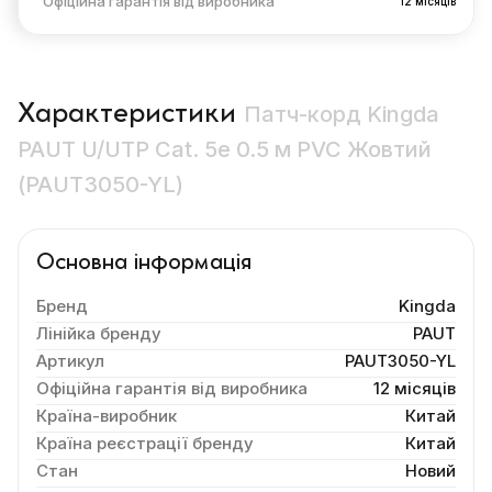
Офіційна гарантія від виробника
12 місяців
Характеристики
Патч-корд Kingda
PAUT U/UTP Cat. 5e 0.5 м PVC Жовтий
(PAUT3050-YL)
Основна інформація
Бренд
Kingda
Лінійка бренду
PAUT
Артикул
PAUT3050-YL
Офіційна гарантія від виробника
12 місяців
Країна-виробник
Китай
Країна реєстрації бренду
Китай
Стан
Новий