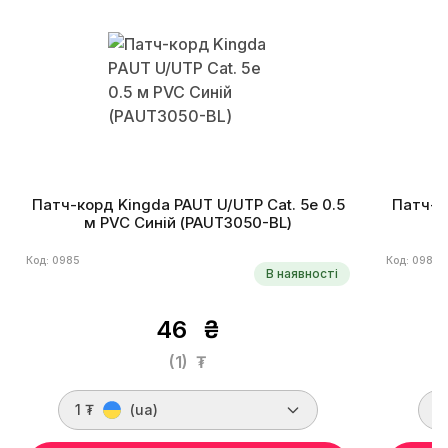
Патч-корд Kingda PAUT U/UTP Cat. 5e 0.5
Патч-ко
м PVC Синій (PAUT3050-BL)
Код: 0985
Код: 0989
В наявності
46
₴
(1)
₮
1 ₮
(ua)
1