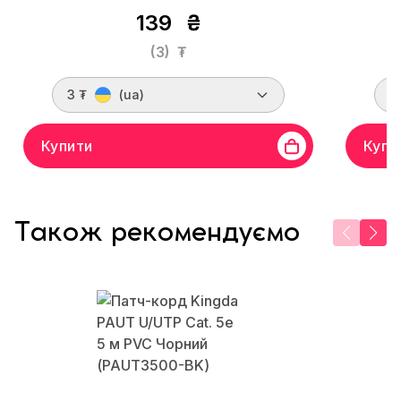
139
₴
(3)
₮
3 ₮
(ua)
1
Купити
Купи
Також рекомендуємо