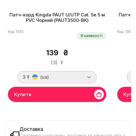
Патч-корд Kingda PAUT U/UTP Cat. 5e 5 м
Патч-ко
PVC Чорний (PAUT3500-BK)
Код: 1305
Код: 1306
В наявності
139
₴
(3)
₮
3 ₮
(ua)
3
Купити
Купи
Доставка
Самовивіз з магазину, доставка за адресою або у