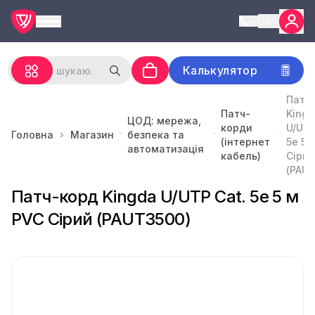
UA
Калькулятор
Патч
Патч-
Kingd
ЦОД: мережа,
корди
U/UTP
Головна
Магазин
безпека та
(інтернет
5e 5 
автоматизація
кабель)
Сірий
(PAUT
Патч-корд Kingda U/UTP Cat. 5e 5 м
PVC Сірий (PAUT3500)