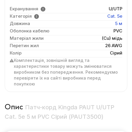
Екранування
U/UTP
Категорія
Cat. 5e
Довжина
5 м
Оболонка кабелю
PVC
Матеріал жили
(Cu) мідь
Перетин жил
26 AWG
Колір
Сірий
Комплектація, зовнішній вигляд та
характеристики товару можуть змінюватися
виробником без попередження. Рекомендуємо
перевіряти їх на сайті виробника перед
покупкою
Опис
Патч-корд Kingda PAUT U/UTP
Cat. 5e 5 м PVC Сірий (PAUT3500)