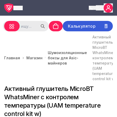
RU
Калькулятор
Активный
глушитель
MicroBT
Шумоизоляционные
WhatsMiner 
Главная
Магазин
боксы для Asic-
контролем
майнеров
температур
(UAM
temperature
control kit w)
Активный глушитель MicroBT
WhatsMiner с контролем
температуры (UAM temperature
control kit w)