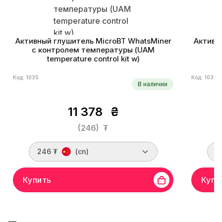
Активный глушитель MicroBT WhatsMiner
Активн
с контролем температуры (UAM
temperature control kit w)
Код: 1035
Код: 1032
В наличии
11 378
₴
(246)
₮
246 ₮
(cn)
1
Купить
Купи