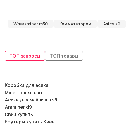
Whatsminer m50
Коммутатором
Asics s9
ТОП запросы
ТОП товары
Коробка для асика
Miner innosilicon
Асики для майнинга s9
Antminer d9
Свич купить
Б
Роутеры купить Киев
В
Асик е10
Б