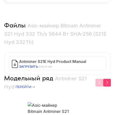
Файлы
Asic-майнер Bitmain Antminer
S21 Hyd 332 Th/s 5644 Вт SHA-256 (S21E
Hyd 332Th)
Antminer S21E Hyd Product Manual
ЗАГРУЗИТЬ
818.31 KB
Модельный ряд
Antminer S21
Hyd
ПЕРЕЙТИ