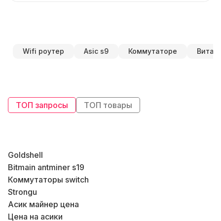
Wifi роутер
Asic s9
Коммутаторе
Витая 
ТОП запросы
ТОП товары
Goldshell
Bitmain antminer s19
К
Коммутаторы switch
В
Strongu
Б
Асик майнер цена
М
Цена на асики