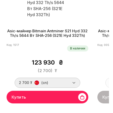
Asic-майнер Bitmain Antminer S21 Hyd 332
Asic-ма
Th/s 5644 Вт SHA-256 (S21E Hyd 332Th)
Th/s 
Код: 1517
Код: 0051
В наличии
123 930
₴
(2 700)
₮
2 700 ₮
(cn)
Купить
Купи