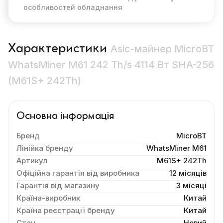
особливостей обладнання
Характеристики
Asic-майнер MicroBT
WhatsMiner M61 242 Th/s 4114 Вт SHA-256
(M61S+ 242Th)
Основна інформація
Бренд
MicroBT
Лінійка бренду
WhatsMiner M61
Артикул
M61S+ 242Th
Офіційна гарантія від виробника
12 місяців
Гарантія від магазину
3 місяці
Країна-виробник
Китай
Країна реєстрації бренду
Китай
Стан
Новий