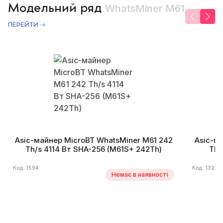
Модельний ряд
WhatsMiner M61
ПЕРЕЙТИ
Asic-майнер MicroBT WhatsMiner M61 242
Asic-м
Th/s 4114 Вт SHA-256 (M61S+ 242Th)
Th/
Код: 1594
Код: 1323
Немає в наявності