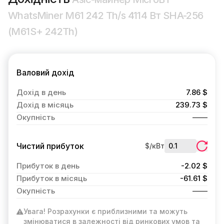
WhatsMiner M61 242 Th/s 4114 Вт SHA-256
(M61S+ 242Th)
Валовий дохід
Дохід в день
7.86 $
Дохід в місяць
239.73 $
Окупність
Чистий прибуток
$/кВт
Прибуток в день
-2.02 $
Прибуток в місяць
-61.61 $
Окупність
Увага! Розрахунки є приблизними та можуть
змінюватися в залежності від ринкових умов та