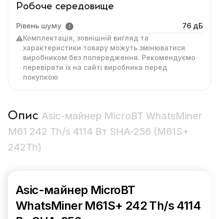
Робоче середовище
Рівень шуму
76 дБ
Комплектація, зовнішній вигляд та
характеристики товару можуть змінюватися
виробником без попередження. Рекомендуємо
перевіряти їх на сайті виробника перед
покупкою
Опис
Asic-майнер MicroBT WhatsMiner
M61 242 Th/s 4114 Вт SHA-256 (M61S+
242Th)
Asic-майнер MicroBT
WhatsMiner M61S+ 242 Th/s 4114