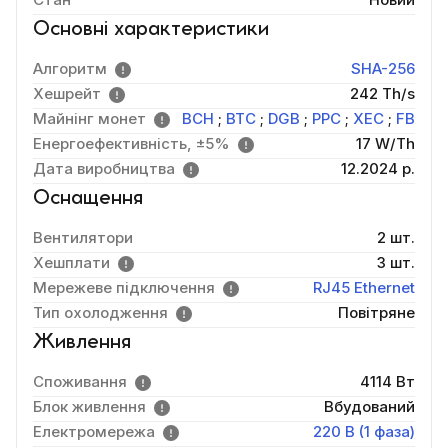
Основні характеристики
Алгоритм
SHA-256
Хешрейт
242 Th/s
Майнінг монет
BCH
;
BTC
;
DGB
;
PPC
;
XEC
;
FB
Енергоефективність, ±5%
17 W/Th
Дата виробництва
12.2024 р.
Оснащення
Вентилятори
2 шт.
Хешплати
3 шт.
Мережеве підключення
RJ45 Ethernet
Тип охолодження
Повітряне
Живлення
Споживання
4114 Вт
Блок живлення
Вбудований
Електромережа
220 В (1 фаза)