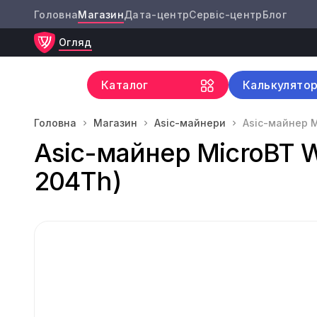
Головна
Магазин
Дата-центр
Сервіс-центр
Блог
Огляд
Каталог
Калькулято
Головна
Магазин
Asic-майнери
Asic-майнер M
Asic-майнер MicroBT W
204Th)