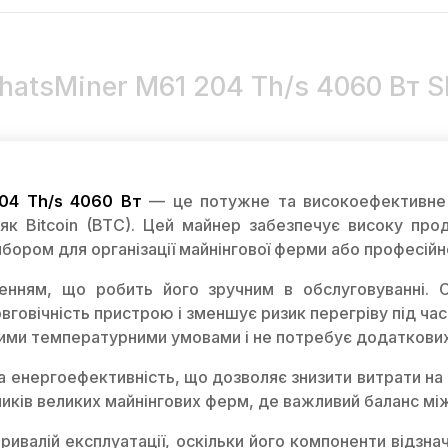
hatsMiner M61 204 Th/s 4060 Вт 
04 Th/s 4060 Вт
— це потужне та високоефективне о
к Bitcoin (BTC). Цей майнер забезпечує високу прод
бором для організації майнінгової ферми або професійно
нням, що робить його зручним в обслуговуванні. 
говічність пристрою і зменшує ризик перегріву під час
ними температурними умовами і не потребує додаткови
 енергоефективність, що дозволяє знизити витрати на 
ників великих майнінгових ферм, де важливий баланс м
ривалій експлуатації, оскільки його компоненти відзна