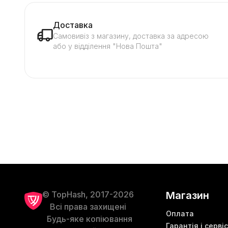
Доставка
Самовивіз з магазину, доставка за адресою
або у відділення "Нова Пошта"
© TopHash, 2017-2026
Магазин
Всі права захищені
Оплата
Будь-яке копіювання
Гарантія і сервіс