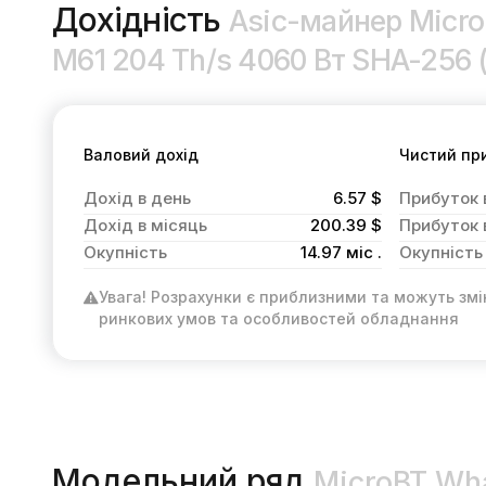
Дохідність
Asic-майнер Micr
M61 204 Th/s 4060 Вт SHA-256 
Валовий дохід
Чистий пр
Дохід в день
6.57 $
Прибуток 
Дохід в місяць
200.39 $
Прибуток 
Окупність
14.97 міс .
Окупність
Увага! Розрахунки є приблизними та можуть змі
ринкових умов та особливостей обладнання
Модельний ряд
MicroBT Wh