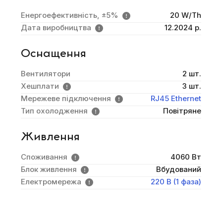
Енергоефективність, ±5%
20 W/Th
Дата виробництва
12.2024 р.
Оснащення
Вентилятори
2 шт.
Хешплати
3 шт.
Мережеве підключення
RJ45 Ethernet
Тип охолодження
Повітряне
Живлення
Споживання
4060 Вт
Блок живлення
Вбудований
Електромережа
220 В (1 фаза)