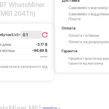
Доставка
oBT WhatsMiner
Самовивіз з магазину
(M61 204Th)
Самовивіз з відділен
Пошта
Оплата
ибуток
$/кВт
Оплата готівкою
Оплата на розрахунк
в день
-3.17 $
в місяць
-96.69 $
Гарантія
Офіційна гарантія від ви
Гарантія від магазину
нюватися в залежності від
atsMiner M61
ПЕРЕЙТИ