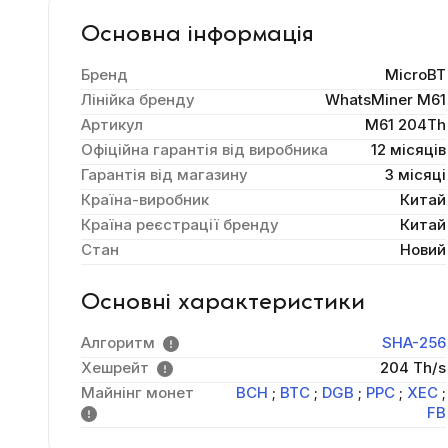
Основна інформація
Бренд
MicroBT
Лінійка бренду
WhatsMiner M61
Артикул
M61 204Th
Офіційна гарантія від виробника
12 місяців
Гарантія від магазину
3 місяці
Країна-виробник
Китай
Країна реєстрації бренду
Китай
Стан
Новий
Основні характеристики
Алгоритм
SHA-256
Хешрейт
204 Th/s
Майнінг монет
BCH
;
BTC
;
DGB
;
PPC
;
XEC
;
FB