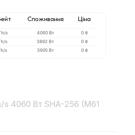
рейт
Споживання
Ціна
Th/s
4060 Вт
0 ₴
Th/s
3892 Вт
0 ₴
Th/s
3905 Вт
0 ₴
/s 4060 Вт SHA-256 (M61