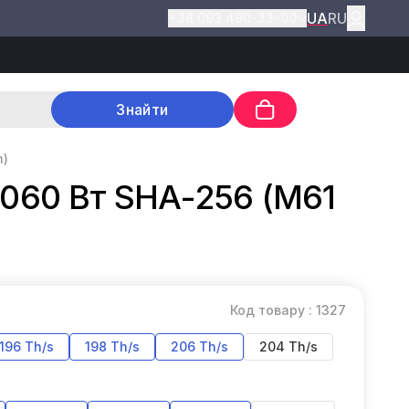
UA
RU
+38 093 490-33-00
Знайти
h)
4060 Вт SHA-256 (M61
Код товару : 1327
196 Th/s
198 Th/s
206 Th/s
204 Th/s