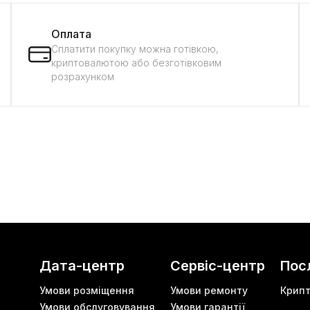
Оплата
Сплатити покупку можна готівкою,
криптовалютою або безготівковим
розрахунком
Дата-центр
Сервіс-центр
Пос
Умови розміщення
Умови ремонту
Крип
Умови обслуговування
Умови гарантії