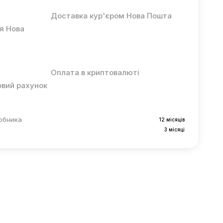
Доставка кур'єром Нова Пошта
ня Нова
Оплата в криптовалюті
овий рахунок
робника
12 місяців
3 місяці