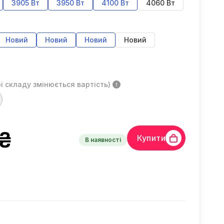
3905 Вт
3950 Вт
4100 Вт
4060 Вт
Новий
Новий
Новий
Новий
і складу змінюється вартість)
₴
Купити
В наявності