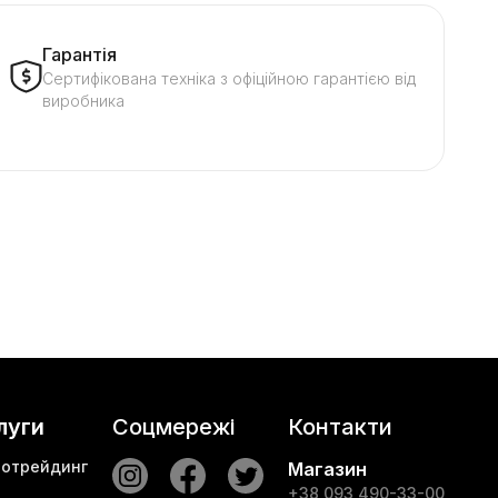
Гарантія
Сертифікована техніка з офіційною гарантією від
виробника
луги
Соцмережі
Контакти
тотрейдинг
Магазин
+38 093 490-33-00