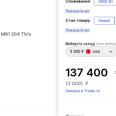
Споживання:
3892 Вт
Показати всі
Стан товару:
Новий
Показати всі
Виберіть склад
(при вибор
3 000 ₮
(cn)
137 400
(3 000)
₮
Знижка в Trade-in