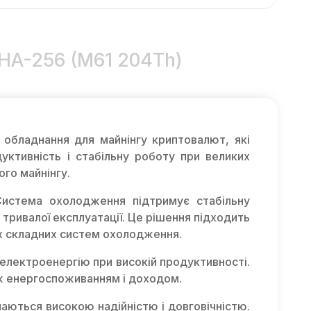
SHA-256 (M61 204Th)
бладнання для майнінгу криптовалют, які
уктивність і стабільну роботу при великих
го майнінгу.
Система охолодження підтримує стабільну
 тривалої експлуатації. Це рішення підходить
х складних систем охолодження.
електроенергію при високій продуктивності.
іж енергоспоживанням і доходом.
чаються високою надійністю і довговічністю.