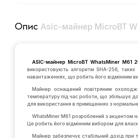
Asic-майнер MicroBT W
Опис
ASIC-майнер MicroBT WhatsMiner M61 2
використовують алгоритм SHA-256, таких я
навантаженнях, що робить його відмінним ви
Майнер оснащений повітряним охолодже
температуру під час роботи, що збільшує дов
для використання в приміщеннях з нормаль
WhatsMiner M61 розроблений з акцентом на
Це робить його відмінним вибором для влас
Майнер забезпечує стабільний дохід при т