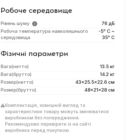
Робоче середовище
Рівень шуму
76 дБ
Робоча температура навколишнього
-5° C ~
середовища
35° C
Фізичні параметри
Вага(нетто)
13.5 кг
Вага(брутто)
14.2 кг
Розмір(нетто)
43x25.5x22.6 cм
Розмір(брутто)
48x21x28 см
Комплектація, зовнішній вигляд та
характеристики товару можуть змінюватися
виробником без попередження.
Рекомендуємо перевіряти їх на сайті
виробника перед покупкою