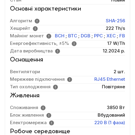
Основні характеристики
Алгоритм
SHA-256
Хешрейт
222 Th/s
Майнінг монет
BCH
;
BTC
;
DGB
;
PPC
;
XEC
;
FB
Енергоефективність, ±5%
17 W/Th
Дата виробництва
12.2024 р.
Оснащення
Вентилятори
2 шт.
Мережеве підключення
RJ45 Ethernet
Тип охолодження
Повітряне
Живлення
Споживання
3850 Вт
Блок живлення
Вбудований
Електромережа
220 В (1 фаза)
Робоче середовище