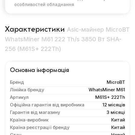
особливостей обладнання
Характеристики
Asic-майнер MicroBT
WhatsMiner M61 222 Th/s 3850 Вт SHA-
256 (M61S+ 222Th)
Основна інформація
Бренд
MicroBT
Лінійка бренду
WhatsMiner M61
Артикул
M61S+ 222Th
Офіційна гарантія від виробника
12 місяців
Гарантія від магазину
3 місяці
Країна-виробник
Китай
Країна реєстрації бренду
Китай
Стан
Новий