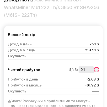
WhatsMiner M61 222 Th/s 3850 Вт SHA-256
(M61S+ 222Th)
Валовий дохід
Дохід в день
7.21 $
Дохід в місяць
219.91 $
Окупність
Чистий прибуток
$/кВт
Прибуток в день
-2.03 $
Прибуток в місяць
-61.92 $
Окупність
Увага! Розрахунки є приблизними та можуть
змінюватися в залежності від ринкових умов та