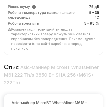
Рівень шуму
75 дБ
Робоча температура навколишнього
5 - 35
середовища
°C
Робоча вологість
5 - 95 %
Комплектація, зовнішній вигляд та
характеристики товару можуть змінюватися
виробником без попередження. Рекомендуємо
перевіряти їх на сайті виробника перед
покупкою
Опис
Asic-майнер MicroBT WhatsMiner
M61 222 Th/s 3850 Вт SHA-256 (M61S+
222Th)
Asic-майнер MicroBT WhatsMiner M61S+