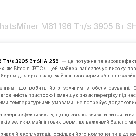
atsMiner M61 196 Th/s 3905 Вт S
6 Th/s 3905 Вт SHA-256
— це потужне та високоефекти
х як Bitcoin (BTC). Цей майнер забезпечує високу про
бором для організації майнінгової ферми або професійно
нням, що робить його зручним в обслуговуванні. 
говічність пристрою і зменшує ризик перегріву під час
ними температурними умовами і не потребує додаткови
 енергоефективність, що дозволяє знизити витрати на 
ників великих майнінгових ферм, де важливий баланс м
ривалій експлуатації, оскільки його компоненти відзна