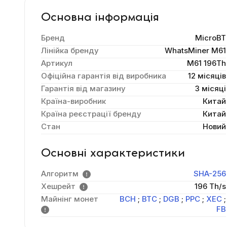
Основна інформація
Бренд
MicroBT
Лінійка бренду
WhatsMiner M61
Артикул
M61 196Th
Офіційна гарантія від виробника
12 місяців
Гарантія від магазину
3 місяці
Країна-виробник
Китай
Країна реєстрації бренду
Китай
Стан
Новий
Основні характеристики
Алгоритм
SHA-256
Хешрейт
196 Th/s
Майнінг монет
BCH
;
BTC
;
DGB
;
PPC
;
XEC
;
FB