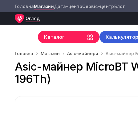
Головна
Магазин
Дата-центр
Сервіс-центр
Блог
Огляд
Каталог
Калькулято
Головна
Магазин
Asic-майнери
Asic-майнер M
Asic-майнер MicroBT W
196Th)