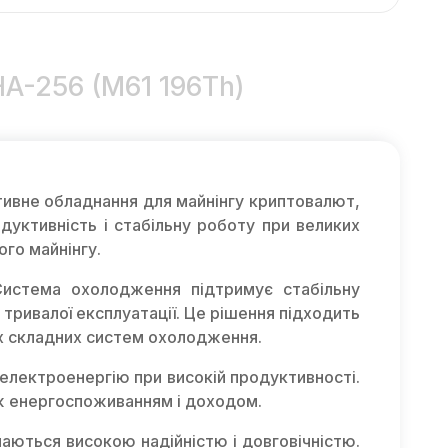
HA-256 (M61 196Th)
вне обладнання для майнінгу криптовалют,
дуктивність і стабільну роботу при великих
го майнінгу.
Система охолодження підтримує стабільну
 тривалої експлуатації. Це рішення підходить
х складних систем охолодження.
електроенергію при високій продуктивності.
іж енергоспоживанням і доходом.
чаються високою надійністю і довговічністю.