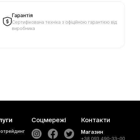
Гарантія
Сертифікована техніка з офіційною гарантією від
виробника
луги
Соцмережі
Контакти
тотрейдинг
Магазин
+38 093 490-33-00