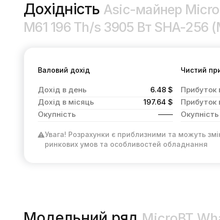
Дохідність
Asic-майнер Micr
M61 196 Th/s 3905 Вт SHA-256 (
Валовий дохід
Чистий пр
Дохід в день
6.48 $
Прибуток 
Дохід в місяць
197.64 $
Прибуток 
Окупність
Окупність
Увага! Розрахунки є приблизними та можуть змі
ринкових умов та особливостей обладнання
Модельний ряд
MicroBT Wh