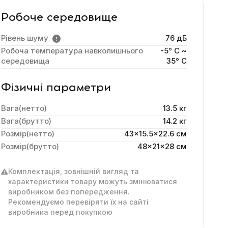
Робоче середовище
Рівень шуму
76 дБ
Робоча температура навколишнього
-5° C ~
середовища
35° C
Фізичні параметри
Вага(нетто)
13.5 кг
Вага(брутто)
14.2 кг
Розмір(нетто)
43x15.5x22.6 cм
Розмір(брутто)
48x21x28 см
Комплектація, зовнішній вигляд та
характеристики товару можуть змінюватися
виробником без попередження.
Рекомендуємо перевіряти їх на сайті
виробника перед покупкою