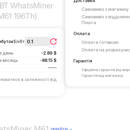
Доставка
oBT WhatsMiner
Самовивіз з магазину
M61 196Th)
Самовивіз з відділен
Пошта
Оплата
ибуток
$/кВт
Оплата готівкою
Оплата на розрахунк
в день
-2.89 $
в місяць
-88.15 $
Гарантія
Офіційна гарантія від ви
Гарантія від магазину
нюватися в залежності від
atsMiner M61
ПЕРЕЙТИ