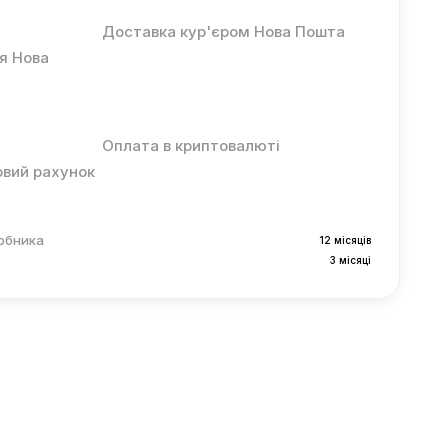
Доставка кур'єром Нова Пошта
ня Нова
Оплата в криптовалюті
овий рахунок
робника
12 місяців
3 місяці