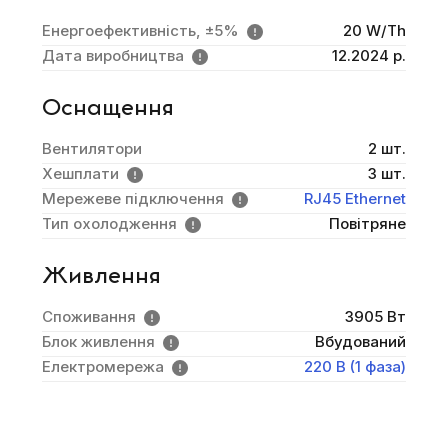
Енергоефективність, ±5%
20 W/Th
Дата виробництва
12.2024 р.
Оснащення
Вентилятори
2 шт.
Хешплати
3 шт.
Мережеве підключення
RJ45 Ethernet
Тип охолодження
Повітряне
Живлення
Споживання
3905 Вт
Блок живлення
Вбудований
Електромережа
220 В (1 фаза)