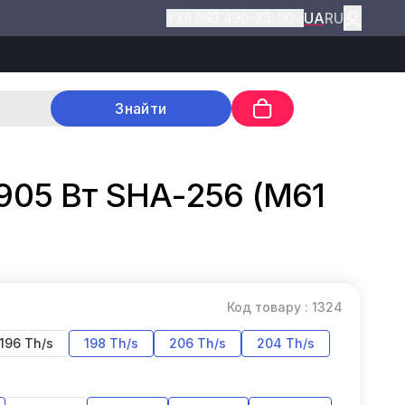
UA
RU
+38 093 490-33-00
Знайти
3905 Вт SHA-256 (M61
Код товару : 1324
196 Th/s
198 Th/s
206 Th/s
204 Th/s