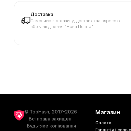
Доставка
Самовивіз з магазину, доставка за адресою
або у відділення "Нова Пошта"
© TopHash, 2017-2026
Магазин
Всі права захищені
Оплата
Будь-яке копіювання
Гарантія і сервіс