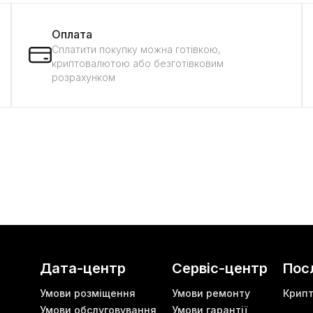
Оплата
Сплатити покупку можна готівкою,
криптовалютою або безготівковим
розрахунком
Дата-центр
Сервіс-центр
Пос
Умови розміщення
Умови ремонту
Крип
Умови обслуговування
Умови гарантії