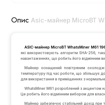
Asic-майнер MicroBT Wh
Опис
ASIC-майнер MicroBT WhatsMiner M61 19
які використовують алгоритм SHA-256, таки
навантаженнях, що робить його відмінним ви
Майнер оснащений повітряним охолодже
температуру під час роботи, що збільшує дов
для використання в приміщеннях з нормаль
WhatsMiner M61 розроблений з акцентом на
Це робить його відмінним вибором для влас
Майнер забезпечує стабільний дохід при т