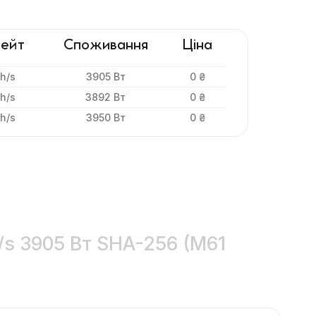
ейт
Споживання
Ціна
h/s
3905 Вт
0 ₴
h/s
3892 Вт
0 ₴
h/s
3950 Вт
0 ₴
/s 3905 Вт SHA-256 (M61