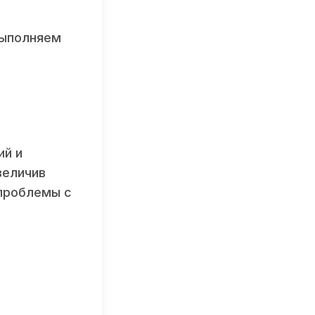
выполняем
ий и
величив
 проблемы с