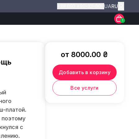
UA
RU
+38 093 490-33-00
1
от 8000.00 ₴
ощь
Добавить в корзину
Все услуги
рый
ного
ш-платой.
, поэтому
кнулся с
влению.