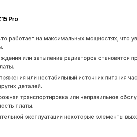
15 Pro
сто работает на максимальных мощностях, что у
ы.
аждения или запыление радиаторов становятся п
латы.
пряжения или нестабильный источник питания ча
других деталей.
рожная транспортировка или неправильное обсл
ность платы.
ительной эксплуатации некоторые элементы вых