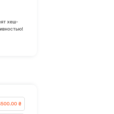
вят хеш-
тивностью!
4500.00 ₴