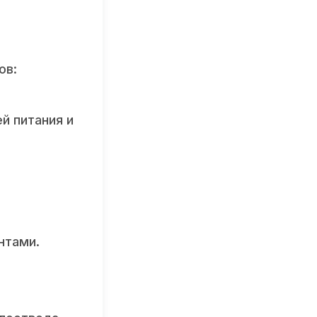
ов:
й питания и
нтами.