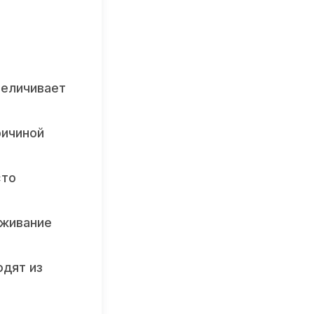
величивает
ричиной
сто
уживание
одят из