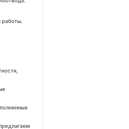
лоотвода.
 работы.
тности,
ые
ыполненные
 предлагаем