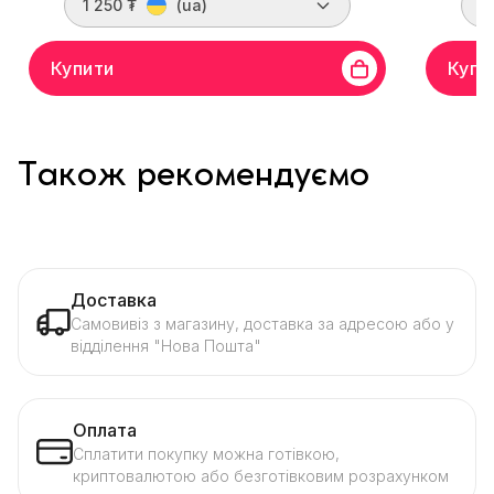
1 250 ₮
(ua)
3
Купити
Купи
Також рекомендуємо
Доставка
Самовивіз з магазину, доставка за адресою або у
відділення "Нова Пошта"
Оплата
Сплатити покупку можна готівкою,
криптовалютою або безготівковим розрахунком