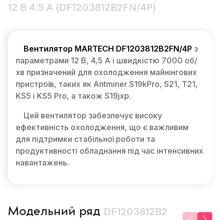
12 В 4.5 А (DF1203812B2FN/4P)
Вентилятор MARTECH DF1203812B2FN/4P
з
параметрами 12 В, 4,5 А і швидкістю 7000 об/
хв призначений для охолодження майнінгових
пристроїв, таких як Antminer S19kPro, S21, T21,
KS5 і KS5 Pro, а також S19jxp.
Цей вентилятор забезпечує високу
ефективність охолодження, що є важливим
для підтримки стабільної роботи та
продуктивності обладнання під час інтенсивних
навантажень.
Модельний ряд
DF1203812B2