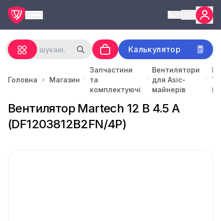
UA
Калькулятор
Запчастини
Вентилятори
Ве
Головна
Магазин
та
для Asic-
12
комплектуючі
майнерів
(D
Вентилятор Martech 12 В 4.5 А
(DF1203812B2FN/4P)