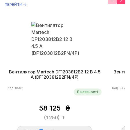
ПЕРЕЙТИ
Вентилятор Martech DF1203812B2 12 В 4.5
Вентиля
А (DF1203812B2FN/4P)
Код: 0502
Код: 0470
В наявності
58 125
₴
(1 250)
₮