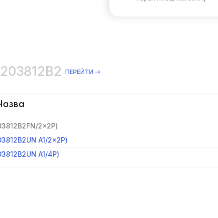
1203812B2
ПЕРЕЙТИ
Назва
203812B2FN/2×2P)
03812B2UN A1/2×2P)
03812B2UN A1/4P)