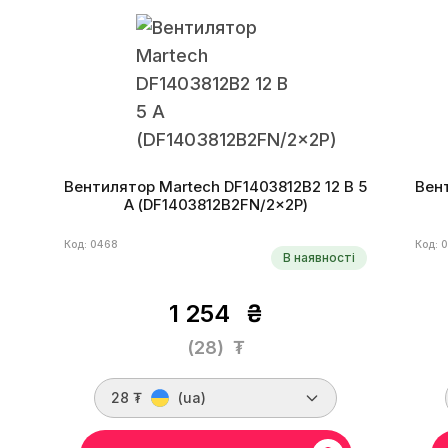
Вентилятор Martech DF1403812B2 12 В 5
Вент
А (DF1403812B2FN/2×2P)
Код: 0468
Код: 
В наявності
1 254
₴
(28)
₮
28 ₮
(ua)