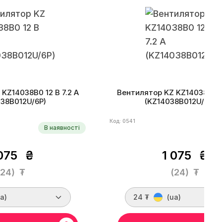
KZ14038B0 12 В 7.2 A
Вентилятор KZ KZ14038B0 12
038B012U/6P)
(KZ14038B012U/2×2P
Код: 0541
В наявності
В
075
₴
1 075
₴
(24)
₮
(24)
₮
a)
24 ₮
(ua)