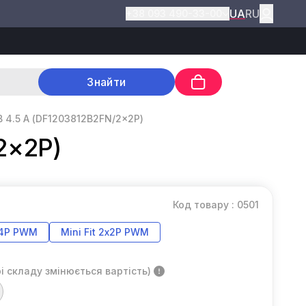
UA
RU
+38 093 490-33-00
Знайти
В 4.5 А (DF1203812B2FN/2×2P)
2×2P)
Код товару : 0501
 4P PWM
Mini Fit 2х2P PWM
і складу змінюється вартість)