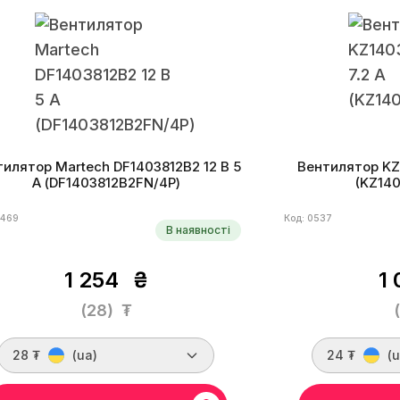
илятор Martech DF1403812B2 12 В 5
Вентилятор KZ 
А (DF1403812B2FN/4P)
(KZ14
0469
Код: 0537
В наявності
1 254
₴
1 
(28)
₮
28 ₮
(ua)
24 ₮
(u