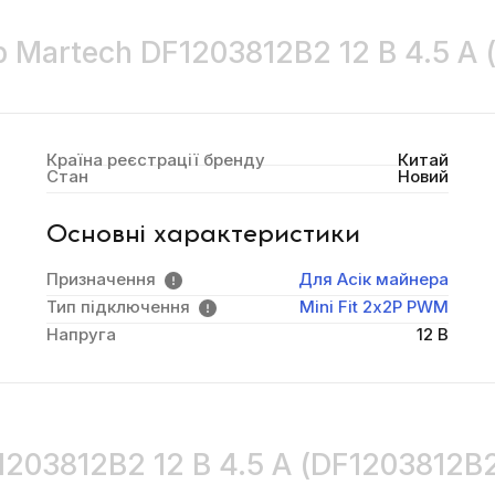
 Martech DF1203812B2 12 В 4.5 А
Країна реєстрації бренду
Китай
Стан
Новий
Основні характеристики
Призначення
Для Асік майнера
Тип підключення
Mini Fit 2х2P PWM
Напруга
12 В
1203812B2 12 В 4.5 А (DF1203812