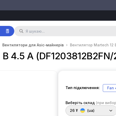
р
Вентилятори для Asic-майнерів
Вентилятор Martech 12 
 В 4.5 А (DF1203812B2FN/
Тип підключення:
Fan
Виберіть склад
(при вибор
26 ₮
(ua)