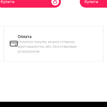
Купити
Купити
д
Martech
Призначення
Для Асік
Бренд
KZ
Призна
ера
Тип підключення
Fan 4P PWM
Тип підключення
Fa
Оплата
Сплатити покупку можна готівкою,
криптовалютою або безготівковим
розрахунком