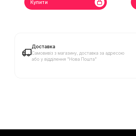
Купити
Бренд
Martech
Призначення
Для Асік
Брен
майнера
Тип підключення
Mini Fit 2х2P PWM
майн
Доставка
Самовивіз з магазину, доставка за адресою
або у відділення "Нова Пошта"