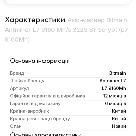
Характеристики
Asic-майнер Bitmain
Antminer L7 9160 Mh/s 3225 Вт Scrypt (L7
9160Mh)
Основна інформація
Бренд
Bitmain
Лінійка бренду
Antminer L7
Артикул
L7 9160Mh
Офіційна гарантія від виробника
12 місяців
Гарантія від магазину
6 місяців
Країна-виробник
Китай
Країна реєстрації бренду
Китай
Стан
Новий
Основні характеристики