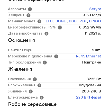
Алгоритм
Scrypt
Хешрейт
9160 Mh/s
Майнінг монет
LTC
;
DOGE
;
DGB
;
PEP
;
DINGO
Енергоефективність, ±5%
0,352 W/Mh
Дата виробництва
11.2021 р.
Оснащення
Вентилятори
4 шт.
Мережеве підключення
RJ45 Ethernet
Тип охолодження
Повітряне
Живлення
Споживання
3225 Вт
Блок живлення
Вбудований
Живлення
200-240 В
Електромережа
220 В (1 фаза)
Робоче середовище