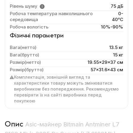
Рівень шуму
75 дБ
Робоча температура навколишнього
0-
середовища
40°C
Робоча вологість
10%-90%
Фізичні параметри
Вага(нетто)
13.5 кг
Вага(брутто)
15 кг
Розмір(нетто)
19.55x29x37 cм
Розмір(брутто)
57x31.6x43 см
Комплектація, зовнішній вигляд та
характеристики товару можуть змінюватися
виробником без попередження. Рекомендуємо
перевіряти їх на сайті виробника перед
покупкою
Опис
Asic-майнер Bitmain Antminer L7