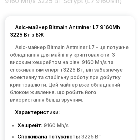
9160 Mh/s 3225 Вт Scrypt (L7 9160Mh)
Asic-майнер Bitmain Antminer L7 9160Mh
3225 Вт з БЖ
Asic-майнер Bitmain Antminer L7 - це потужне
обладнання для майнінгу криптовалюти. З
високим хешрейтом на рівні 9160 Mh/s та
споживанням енергії 3225 Вт, він забезпечує
ефективну та стабільну роботу при добутку
криптовалюти. Цей майнер вже обладнаний
блоком живлення, що робить його
використання більш зручним.
Характеристики:
Хешрейт:
9160 Mh/s
Споживана потужність:
3225 Вт