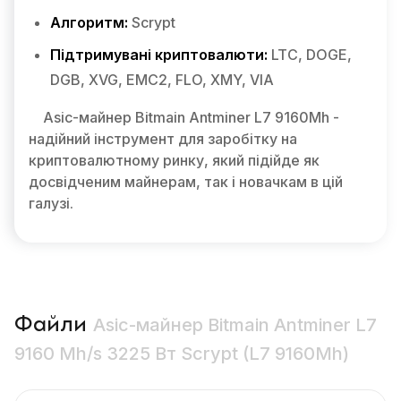
Алгоритм:
Scrypt
Підтримувані криптовалюти:
LTC, DOGE,
DGB, XVG, EMC2, FLO, XMY, VIA
Asic-майнер Bitmain Antminer L7 9160Mh -
надійний інструмент для заробітку на
криптовалютному ринку, який підійде як
досвідченим майнерам, так і новачкам в цій
галузі.
Файли
Asic-майнер Bitmain Antminer L7
9160 Mh/s 3225 Вт Scrypt (L7 9160Mh)