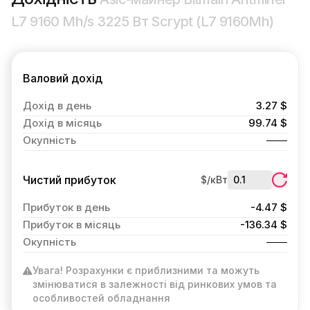
L7 9160 Mh/s 3225 Вт Scrypt (L7 9160Mh)
Валовий дохід
Дохід в день
3.27 $
Дохід в місяць
99.74 $
Окупність
Чистий прибуток
$/кВт
Прибуток в день
-4.47 $
Прибуток в місяць
-136.34 $
Окупність
Увага! Розрахунки є приблизними та можуть
змінюватися в залежності від ринкових умов та
особливостей обладнання