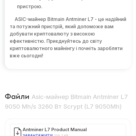
пристрою.
ASIC-майнер Bitmain Antminer L7 - це надійний
та потужний пристрій, який допоможе вам
добувати криптовалюту з високою
ефективністю. Приєднуйтесь до світу
криптовалютного майнінгу і почніть заробляти
вже сьогодні!
Файли
Asic-майнер Bitmain Antminer L7
9050 Mh/s 3260 Вт Scrypt (L7 9050Mh)
Antminer L7 Product Manual
ЗАВАНТАЖИТИ
709.7 KB