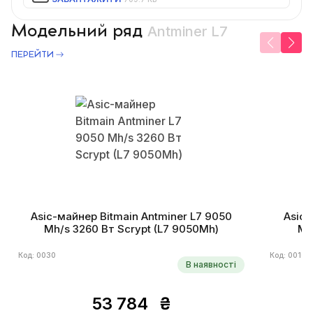
Модельний ряд
Antminer L7
ПЕРЕЙТИ
Asic-майнер Bitmain Antminer L7 9050
Asic-
Mh/s 3260 Вт Scrypt (L7 9050Mh)
Mh
Код: 0030
Код: 0010
В наявності
53 784
₴