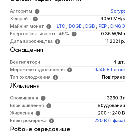
Алгоритм
Scrypt
Хешрейт
9050 MH/s
Майнінг монет
LTC
;
DOGE
;
DGB
;
PEP
;
DINGO
Енергоефективність, ±5%
0.36 W/Mh
Дата виробництва
11.2021 р.
Оснащення
Вентилятори
4 шт.
Мережеве підключення
RJ45 Ethernet
Тип охолодження
Повітряне
Живлення
Споживання
3260 Вт
Блок живлення
Вбудований
Живлення
200 ~ 240 В
Електромережа
220 В (1 фаза)
Робоче середовище