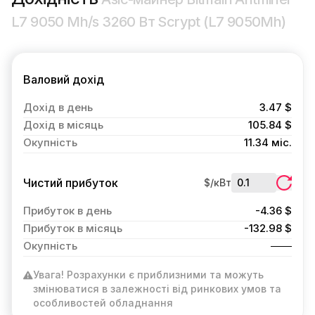
L7 9050 Mh/s 3260 Вт Scrypt (L7 9050Mh)
Валовий дохід
Дохід в день
3.47 $
Дохід в місяць
105.84 $
Окупність
11.34 міс.
Чистий прибуток
$/кВт
Прибуток в день
-4.36 $
Прибуток в місяць
-132.98 $
Окупність
Увага! Розрахунки є приблизними та можуть
змінюватися в залежності від ринкових умов та
особливостей обладнання