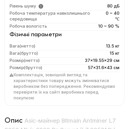
Рівень шуму
80 дБ
Робоча температура навколишнього
0 ~ 40
середовища
℃
Робоча вологість
10 ~ 90 %
Фізичні параметри
Вага(нетто)
13.5 кг
Вага(брутто)
15 кг
Розмір(нетто)
37x19.55x29 cм
Розмір(брутто)
57x31.6x43 см
Комплектація, зовнішній вигляд та
характеристики товару можуть змінюватися
виробником без попередження. Рекомендуємо
перевіряти їх на сайті виробника перед
покупкою
Опис
Asic-майнер Bitmain Antminer L7