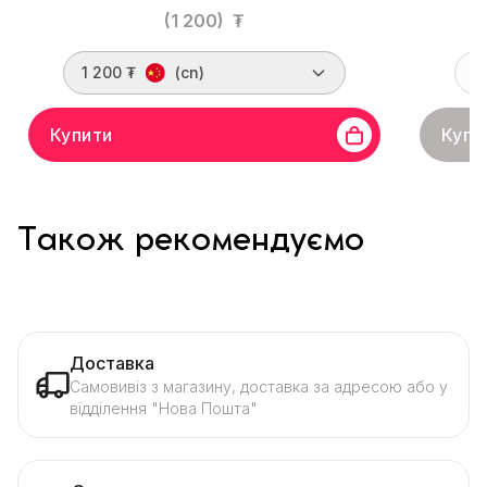
(1 200)
₮
1 200 ₮
(cn)
Купити
Купи
Також рекомендуємо
Доставка
Самовивіз з магазину, доставка за адресою або у
відділення "Нова Пошта"