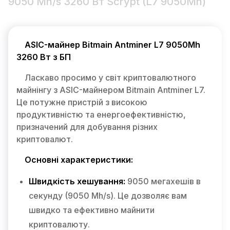
9050 Mh/s 3260 Вт Scrypt (L7 9050Mh)
ASIC-майнер Bitmain Antminer L7 9050Mh
3260 Вт з БП
Ласкаво просимо у світ криптовалютного
майнінгу з ASIC-майнером Bitmain Antminer L7.
Це потужне пристрій з високою
продуктивністю та енергоефективністю,
призначений для добування різних
криптовалют.
Основні характеристики:
Швидкість хешування:
9050 мегахешів в
секунду (9050 Mh/s). Це дозволяє вам
швидко та ефективно майнити
криптовалюту.