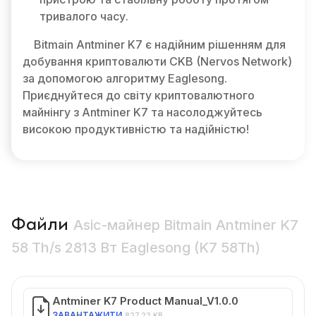
тривалого часу.
Bitmain Antminer K7 є надійним рішенням для
добування криптовалюти CKB (Nervos Network)
за допомогою алгоритму Eaglesong.
Приєднуйтеся до світу криптовалютного
майнінгу з Antminer K7 та насолоджуйтесь
високою продуктивністю та надійністю!
Файли
Asic-майнер Bitmain Antminer K7
58 Th/s 2813 Вт Eaglesong (K7 58Th)
Antminer K7 Product Manual_V1.0.0
ЗАВАНТАЖИТИ
827.22 KB