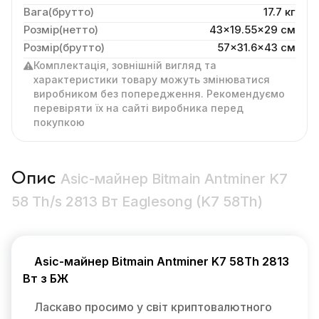
Вага(брутто)
17.7 кг
Розмір(нетто)
43x19.55x29 cм
Розмір(брутто)
57x31.6x43 см
Комплектація, зовнішній вигляд та
характеристики товару можуть змінюватися
виробником без попередження. Рекомендуємо
перевіряти їх на сайті виробника перед
покупкою
Опис
Asic-майнер Bitmain Antminer K7
58 Th/s 2813 Вт Eaglesong (K7 58Th)
Asic-майнер Bitmain Antminer K7 58Th 2813
Вт з БЖ
Ласкаво просимо у світ криптовалютного