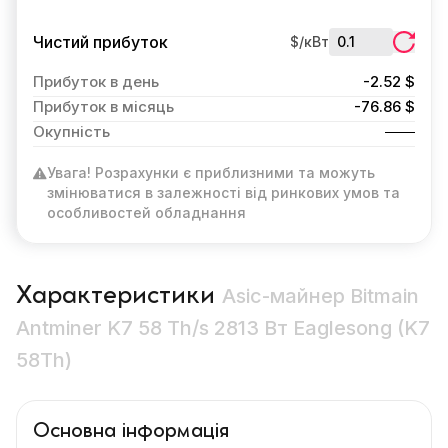
Чистий прибуток
$/кВт
Прибуток в день
-2.52 $
Прибуток в місяць
-76.86 $
Окупність
Увага! Розрахунки є приблизними та можуть
змінюватися в залежності від ринкових умов та
особливостей обладнання
Характеристики
Asic-майнер Bitmain
Antminer K7 58 Th/s 2813 Вт Eaglesong (K7
58Th)
Основна інформація