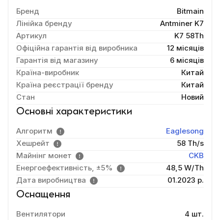
Бренд
Bitmain
Лінійка бренду
Antminer K7
Артикул
K7 58Th
Офіційна гарантія від виробника
12 місяців
Гарантія від магазину
6 місяців
Країна-виробник
Китай
Країна реєстрації бренду
Китай
Стан
Новий
Основні характеристики
Алгоритм
Eaglesong
Хешрейт
58 Th/s
Майнінг монет
CKB
Енергоефективність, ±5%
48,5 W/Th
Дата виробництва
01.2023 р.
Оснащення
Вентилятори
4 шт.