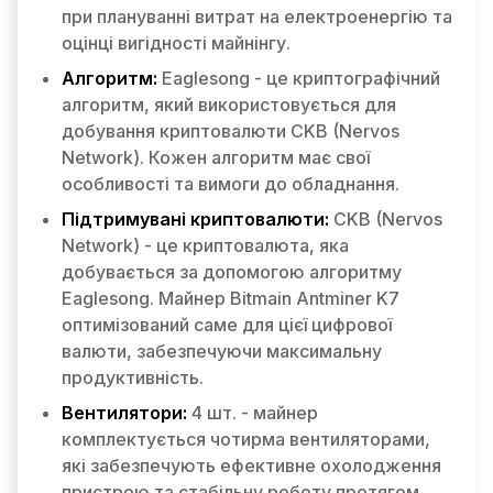
при плануванні витрат на електроенергію та
оцінці вигідності майнінгу.
Алгоритм:
Eaglesong - це криптографічний
алгоритм, який використовується для
добування криптовалюти CKB (Nervos
Network). Кожен алгоритм має свої
особливості та вимоги до обладнання.
Підтримувані криптовалюти:
CKB (Nervos
Network) - це криптовалюта, яка
добувається за допомогою алгоритму
Eaglesong. Майнер Bitmain Antminer K7
оптимізований саме для цієї цифрової
валюти, забезпечуючи максимальну
продуктивність.
Вентилятори:
4 шт. - майнер
комплектується чотирма вентиляторами,
які забезпечують ефективне охолодження
пристрою та стабільну роботу протягом