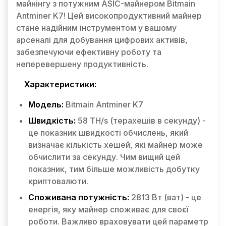
майнінгу з потужним ASIC-майнером Bitmain
Antminer K7! Цей високопродуктивний майнер
стане надійним інструментом у вашому
арсеналі для добування цифрових активів,
забезпечуючи ефективну роботу та
неперевершену продуктивність.
Характеристики:
Модель:
Bitmain Antminer K7
Швидкість:
58 TH/s (терахешів в секунду) -
це показник швидкості обчислень, який
визначає кількість хешей, які майнер може
обчислити за секунду. Чим вищий цей
показник, тим більше можливість добутку
криптовалюти.
Споживана потужність:
2813 Вт (ват) - це
енергія, яку майнер споживає для своєї
роботи. Важливо враховувати цей параметр