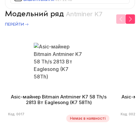
Модельний ряд
Antminer K7
ПЕРЕЙТИ
Asic-майнер Bitmain Antminer K7 58 Th/s
Asic-ма
2813 Вт Eaglesong (K7 58Th)
3
Код: 0017
Код: 0024
Немає в наявності