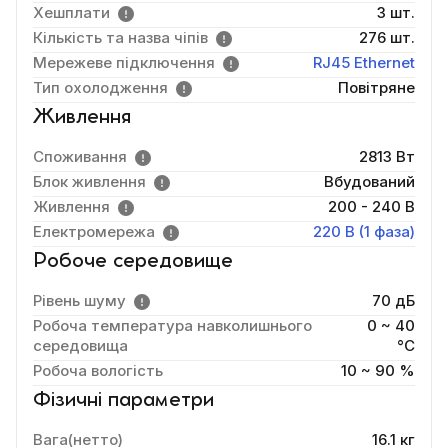
Хешплати
3 шт.
Кількість та назва чіпів
276 шт.
Мережеве підключення
RJ45 Ethernet
Тип охолодження
Повітряне
Живлення
Споживання
2813 Вт
Блок живлення
Вбудований
Живлення
200 - 240 В
Електромережа
220 В (1 фаза)
Робоче середовище
Рівень шуму
70 дБ
Робоча температура навколишнього
0 ~ 40
середовища
°C
Робоча вологість
10 ~ 90 %
Фізичні параметри
Вага(нетто)
16.1 кг