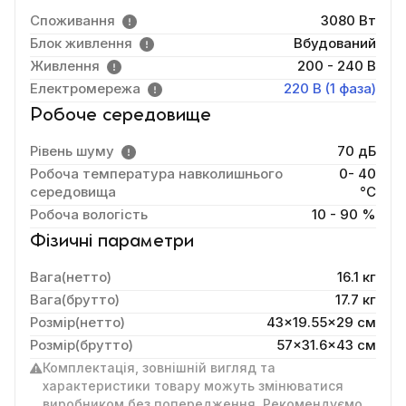
Споживання
3080 Вт
Блок живлення
Вбудований
Живлення
200 - 240 В
Електромережа
220 В (1 фаза)
Робоче середовище
Рівень шуму
70 дБ
Робоча температура навколишнього
0- 40
середовища
°C
Робоча вологість
10 - 90 %
Фізичні параметри
Вага(нетто)
16.1 кг
Вага(брутто)
17.7 кг
Розмір(нетто)
43x19.55x29 cм
Розмір(брутто)
57x31.6x43 см
Комплектація, зовнішній вигляд та
характеристики товару можуть змінюватися
виробником без попередження. Рекомендуємо