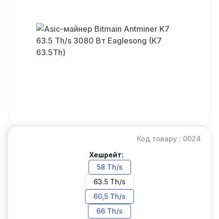
Код товару : 0024
Хешрейт:
58 Th/s
63.5 Th/s
60,5 Th/s
66 Th/s