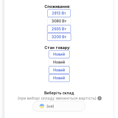
Споживання:
2813 Вт
3080 Вт
2935 Вт
3200 Вт
Стан товару:
Новий
Новий
Новий
Новий
Виберіть склад
(при виборі складу змінюється вартість)
(ua)