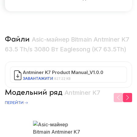
Файли
Asic-майнер Bitmain Antminer K7
63.5 Th/s 3080 Вт Eaglesong (K7 63.5Th)
Antminer K7 Product Manual_V1.0.0
ЗАВАНТАЖИТИ
827.22 KB
Модельний ряд
Antminer K7
ПЕРЕЙТИ