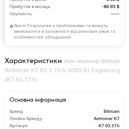
Прибуток в місяць
-86.93 $
Окупність
Увага! Розрахунки є приблизними та можуть
змінюватися в залежності від ринкових умов та
особливостей обладнання
Характеристики
Asic-майнер Bitmain
Antminer K7 63.5 Th/s 3080 Вт Eaglesong
(K7 63.5Th)
Основна інформація
Бренд
Bitmain
Лінійка бренду
Antminer K7
Артикул
K7 63.5Th