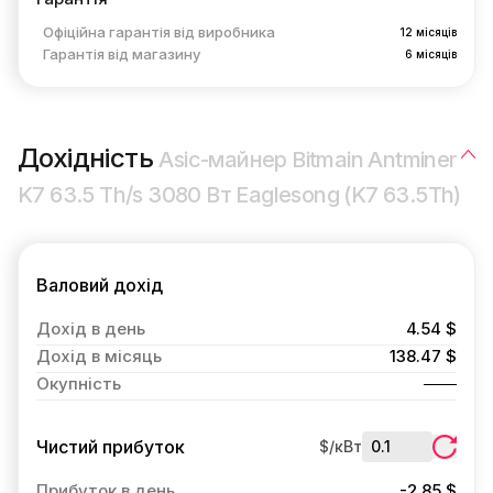
Офіційна гарантія від виробника
12 місяців
Гарантія від магазину
6 місяців
Дохідність
Asic-майнер Bitmain Antminer
K7 63.5 Th/s 3080 Вт Eaglesong (K7 63.5Th)
Валовий дохід
Дохід в день
4.54 $
Дохід в місяць
138.47 $
Окупність
Чистий прибуток
$/кВт
Прибуток в день
-2.85 $