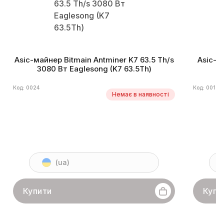
Asic-майнер Bitmain Antminer K7 63.5 Th/s
Asic-м
3080 Вт Eaglesong (K7 63.5Th)
Код: 0024
Код: 0017
Немає в наявності
(ua)
Купити
Купи