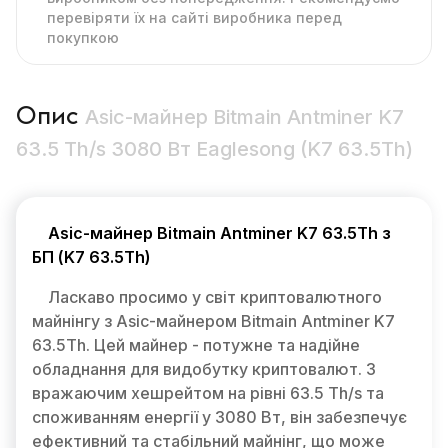
перевіряти їх на сайті виробника перед
покупкою
Опис
Asic-майнер Bitmain Antminer K7
63.5 Th/s 3080 Вт Eaglesong (K7 63.5Th)
Asic-майнер Bitmain Antminer K7 63.5Th з
БП (K7 63.5Th)
Ласкаво просимо у світ криптовалютного
майнінгу з Asic-майнером Bitmain Antminer K7
63.5Th. Цей майнер - потужне та надійне
обладнання для видобутку криптовалют. З
вражаючим хешрейтом на рівні 63.5 Th/s та
споживанням енергії у 3080 Вт, він забезпечує
ефективний та стабільний майнінг, що може