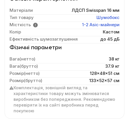
Матеріали
ЛДСП Swisspan 16 мм
Тип товару
Шумобокс
Місткість
1-2 Asic-майнери
Колір
Кастом
Ефективність шумозаглушення
до 45 дБ
Фізичні параметри
Вага(нетто)
38 кг
Вага(брутто)
37.9 кг
Розмір(нетто)
128x48x51 cм
Розмір(брутто)
133x52x57 см
Комплектація, зовнішній вигляд та
характеристики товару можуть змінюватися
виробником без попередження. Рекомендуємо
перевіряти їх на сайті виробника перед
покупкою