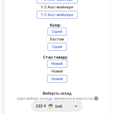
1-2 Asic-майнери
1-2 Asic-майнери
Колір:
Сірий
Кастом
Сірий
Стан товару:
Новий
Новий
Новий
Виберіть склад
(при виборі складу змінюється вартість)
233 ₮
(ua)