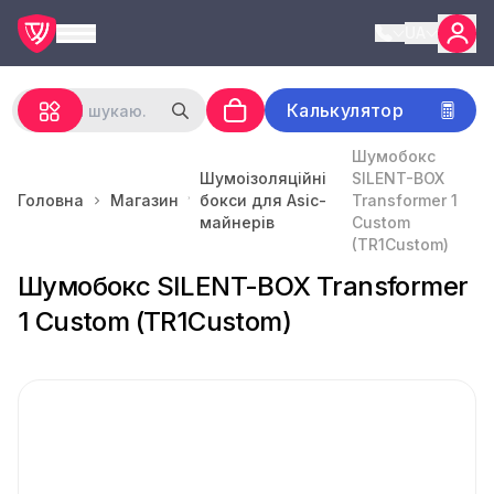
UA
Калькулятор
Шумобокс
Шумоізоляційні
SILENT-BOX
Головна
Магазин
бокси для Asic-
Transformer 1
майнерів
Custom
(TR1Custom)
Шумобокс SILENT-BOX Transformer
1 Custom (TR1Custom)