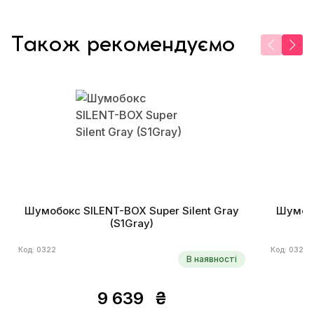
Також рекомендуємо
Шумобокс SILENT-BOX Super Silent Gray
Шумобо
(S1Gray)
Код: 0322
Код: 0324
В наявності
9 639
₴