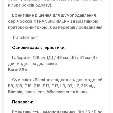
кілька боксів одразу).
Ефективне рішення для шумоподавлення
серія боксів «TRANSFORMER» з варіативною
притокою-витокою, без перегріву обладнання
Transformer 1
Основні характеристики:
Габарити: 128 см (Д) / 48 см (Ш) / 51 см (В)
для моделі на два асики.
Вага: 38 кг.
Сумісність Silentbox: підходить для моделей
E9, S19, T19, Z15, S17, T17, L3, D7, L7, Z15 від
Bitmain, Innosilicon, Whatsminer та інших.
Переваги:
Ефективність шумоподавлення: Від 36 дБ до