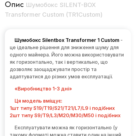
Опис
Шумобокс SILENT-BOX
Transformer Custom (TR1Custom)
Шумобокс Silentbox Transformer 1 Custom
-
це ідеальне рішення для зниження шуму для
одного майнера. Його можна використовувати
як горизонтально, так і вертикально, що
дозволяє заощаджувати простір та
адаптуватися до різних умов експлуатації.
«Виробництво 1-3 дні»
Ця модель вміщує:
1шт типу S19/T19/S21/T21/L7/L9 і подібних
2шт типу S9/T9/L3/M20/M30/M50 і подібних
Експлуатувати можна як горизонтально (у
такому форматі можна ставити один на інший,